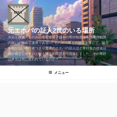
コ
ン
テ
ン
ツ
元エホバの証人2世のいる場所
へ
カルト撲滅 ものみの塔聖書冊子協会の寄付制度は不当寄付勧誘
ス
の疑いが極めて濃厚である── ものみの塔との訴訟を通じて、疑念
キ
を抱かない寄付者つまり普通のエホバの証人ほど寄付金の使途誤
ッ
認が成立しやすいという構造的問題を可視化しました。その寄付
プ
は本当は何に使われているのか？
メニュー