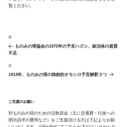
覧ください
。
投
前
前
稿
の
ものみの塔協会の1975年の予言ハズシ、統治体の資質
ナ
投
不足
ビ
稿
ゲ
次
次
の
ー
1914年、ものみの塔の独創的オモシロ予言解釈３つ
投
シ
稿
ョ
ン
ご支援のお願い
対ものみの塔のための活動資金（主に交通費・行政への
開示請求の費用など）をご支援頂ける方は下記よりお願
いいたします。※PayPalにて
こちら
か下のリンクからお