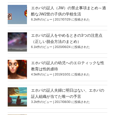
エホバの証人（JW）の禁止事項まとめ～過
酷なJW2世の子供の学校生活
6.2k件のビュー
|
2017/07/29 に投稿された
エホバの証人をやめるときの3つの注意点
（正しい脱会方法のまとめ）
6.1k件のビュー
|
2020/06/24 に投稿された
エホバの証人の幼児へのエロティックな性
教育は性的虐待
4.5k件のビュー
|
2019/10/31 に投稿された
エホバの証人夫婦に明日はない、エホバの
証人組織が当てた唯一の予言
3.2k件のビュー
|
2017/08/30 に投稿された