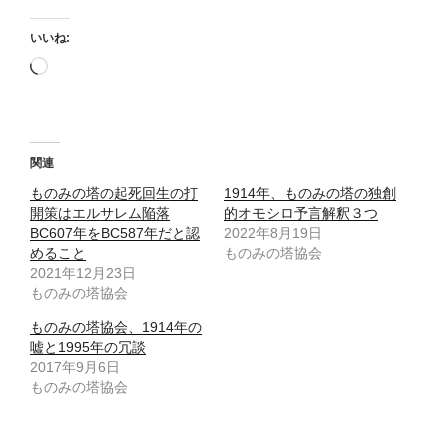
いいね:
読
み
込
み
中…
関連
ものみの塔の起死回生の打
1914年、ものみの塔の独創
開策はエルサレム陥落
的オモシロ予言解釈３つ
BC607年をBC587年だと認
2022年8月19日
めること
ものみの塔協会
2021年12月23日
ものみの塔協会
ものみの塔協会、1914年の
嘘と1995年の冗談
2017年9月6日
ものみの塔協会