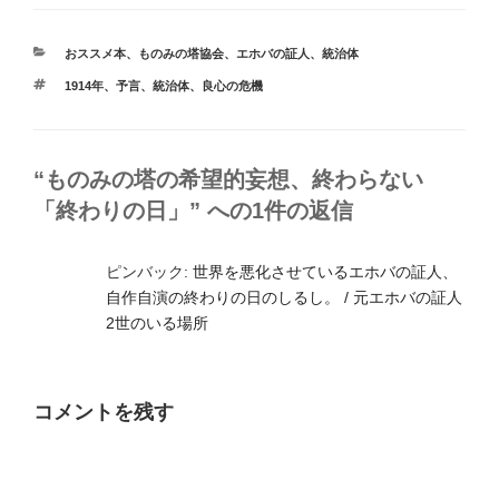
カ
おススメ本
、
ものみの塔協会
、
エホバの証人
、
統治体
テ
タ
1914年
、
予言
、
統治体
、
良心の危機
ゴ
グ
リ
ー
“ものみの塔の希望的妄想、終わらない
「終わりの日」” への1件の返信
ピンバック:
世界を悪化させているエホバの証人、
自作自演の終わりの日のしるし。 / 元エホバの証人
2世のいる場所
コメントを残す