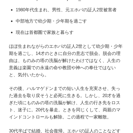
1980年代生まれ、男性、元エホバの証人2世被害者
中部地方で幼少期・少年期を過ごす
現在は首都圏で家族と暮らす
ほぼ生まれながらのエホバの証人2世として幼少期・少年
期を過ごし、14才のときに自分の意志で脱会。脱会の理
由は、ものみの塔の洗脳が解けたわけではなく、人生の
意義は楽園での永遠の命や教団や神への奉仕ではない
と、気付いたから。
その後、ハルマゲドンまでの短い人生を充実させ、失っ
た過去を取り戻そうと必死に生きる。しかし、20才を過
ぎた頃にものみの塔の洗脳が解け、人生の行き先をロス
ト、迷子に。20代を暴走。ときを同じくして、両親のマ
インドコントロールも解除。この過程で一家離散。
30代半ばで結婚、社会復帰。エホバの証人のことなどす