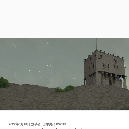
投
2022年8月18日
投稿者:
山羊男@JW2ND
稿