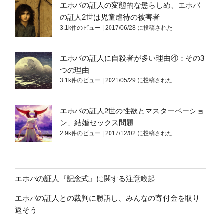
エホバの証人の変態的な懲らしめ、エホバ
の証人2世は児童虐待の被害者
3.1k件のビュー
|
2017/06/28 に投稿された
エホバの証人に自殺者が多い理由④：その3
つの理由
3.1k件のビュー
|
2021/05/29 に投稿された
エホバの証人2世の性欲とマスターベーショ
ン、結婚セックス問題
2.9k件のビュー
|
2017/12/02 に投稿された
エホバの証人『記念式』に関する注意喚起
エホバの証人との裁判に勝訴し、みんなの寄付金を取り
返そう