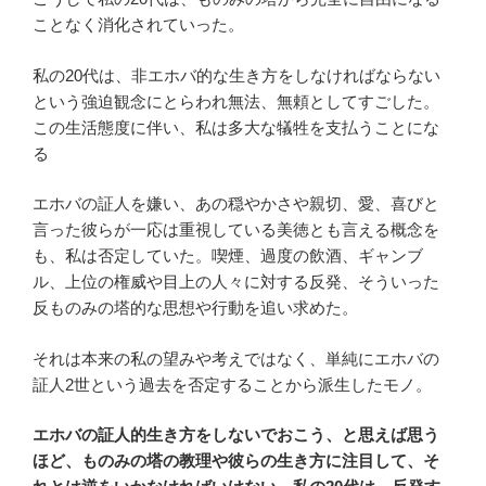
ことなく消化されていった。
私の20代は、非エホバ的な生き方をしなければならない
という強迫観念にとらわれ無法、無頼としてすごした。
この生活態度に伴い、私は多大な犠牲を支払うことにな
る
エホバの証人を嫌い、あの穏やかさや親切、愛、喜びと
言った彼らが一応は重視している美徳とも言える概念を
も、私は否定していた。喫煙、過度の飲酒、ギャンブ
ル、上位の権威や目上の人々に対する反発、そういった
反ものみの塔的な思想や行動を追い求めた。
それは本来の私の望みや考えではなく、単純にエホバの
証人2世という過去を否定することから派生したモノ。
エホバの証人的生き方をしないでおこう、と思えば思う
ほど、ものみの塔の教理や彼らの生き方に注目して、そ