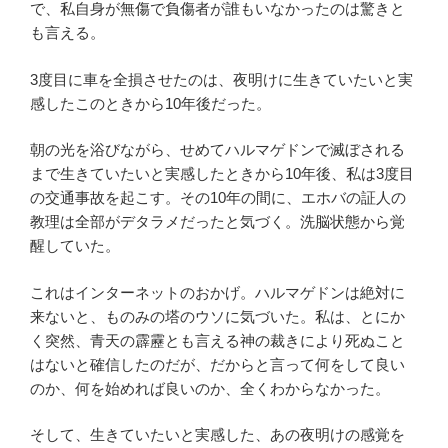
で、私自身が無傷で負傷者が誰もいなかったのは驚きと
も言える。
3度目に車を全損させたのは、夜明けに生きていたいと実
感したこのときから10年後だった。
朝の光を浴びながら、せめてハルマゲドンで滅ぼされる
まで生きていたいと実感したときから10年後、私は3度目
の交通事故を起こす。その10年の間に、エホバの証人の
教理は全部がデタラメだったと気づく。洗脳状態から覚
醒していた。
これはインターネットのおかげ。ハルマゲドンは絶対に
来ないと、ものみの塔のウソに気づいた。私は、とにか
く突然、青天の霹靂とも言える神の裁きにより死ぬこと
はないと確信したのだが、だからと言って何をして良い
のか、何を始めれば良いのか、全くわからなかった。
そして、生きていたいと実感した、あの夜明けの感覚を