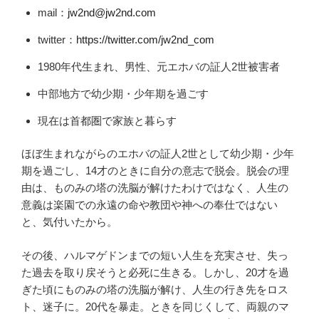
mail：
jw2nd@jw2nd.com
twitter：
https://twitter.com/jw2nd_com
1980年代生まれ、男性、元エホバの証人2世被害者
中部地方で幼少期・少年期を過ごす
現在は首都圏で家族と暮らす
ほぼ生まれながらのエホバの証人2世として幼少期・少年
期を過ごし、14才のときに自分の意志で脱会。脱会の理
由は、ものみの塔の洗脳が解けたわけではなく、人生の
意義は楽園での永遠の命や教団や神への奉仕ではない
と、気付いたから。
その後、ハルマゲドンまでの短い人生を充実させ、失っ
た過去を取り戻そうと必死に生きる。しかし、20才を過
ぎた頃にものみの塔の洗脳が解け、人生の行き先をロス
ト、迷子に。20代を暴走。ときを同じくして、両親のマ