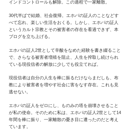
インドコントロールも解除。この過程で一家離散。
30代半ばで結婚、社会復帰。エホバの証人のことなどす
べて忘れ、楽しい生活をおくる。しかし、エホバの証人
というカルト宗教とその被害者の存在を看過できず、本
ブログを立ち上げる。
エホバの証人2世として辛酸をなめた経験を書き綴ること
で、さらなる被害者増殖を阻止、人生を搾取し続けられ
ている現役信者の解放に少しでも役立てれば。
現役信者は自分の人生を棒に振るだけならまだしも、布
教により被害者を増やす社会に害をなす存在。これも見
逃せない。
エホバの証人をゼロにし、ものみの塔を崩壊させること
が私の使命。そのために私は、エホバの証人2世として14
年間を棒に振り、一家離散の憂き目に遭ったのだと考え
ています。