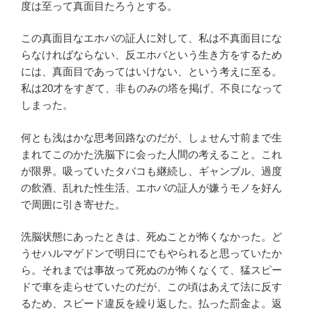
度は至って真面目たろうとする。
この真面目なエホバの証人に対して、私は不真面目にな
らなければならない、反エホバという生き方をするため
には、真面目であってはいけない、という考えに至る。
私は20才をすぎて、非ものみの塔を掲げ、不良になって
しまった。
何とも浅はかな思考回路なのだが、しょせん寸前まで生
まれてこのかた洗脳下に会った人間の考えること。これ
が限界。吸っていたタバコも継続し、ギャンブル、過度
の飲酒、乱れた性生活、エホバの証人が嫌うモノを好ん
で周囲に引き寄せた。
洗脳状態にあったときは、死ぬことが怖くなかった。ど
うせハルマゲドンで明日にでもやられると思っていたか
ら。それまでは事故って死ぬのが怖くなくて、猛スピー
ドで車を走らせていたのだが、この頃はあえて法に反す
るため、スピード違反を繰り返した。払った罰金よ。返