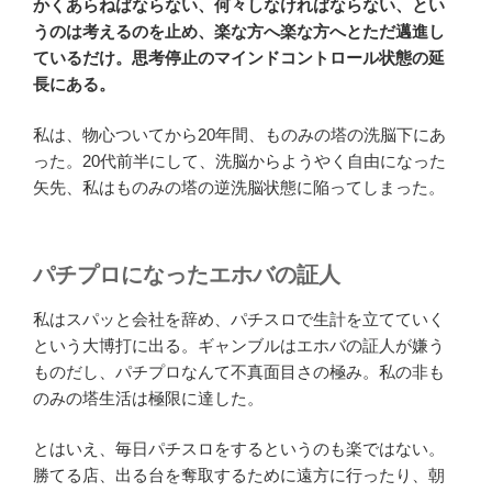
かくあらねばならない、何々しなければならない、とい
うのは考えるのを止め、楽な方へ楽な方へとただ邁進し
ているだけ。思考停止のマインドコントロール状態の延
長にある。
私は、物心ついてから20年間、ものみの塔の洗脳下にあ
った。20代前半にして、洗脳からようやく自由になった
矢先、私はものみの塔の逆洗脳状態に陥ってしまった。
パチプロになったエホバの証人
私はスパッと会社を辞め、パチスロで生計を立てていく
という大博打に出る。ギャンブルはエホバの証人が嫌う
ものだし、パチプロなんて不真面目さの極み。私の非も
のみの塔生活は極限に達した。
とはいえ、毎日パチスロをするというのも楽ではない。
勝てる店、出る台を奪取するために遠方に行ったり、朝