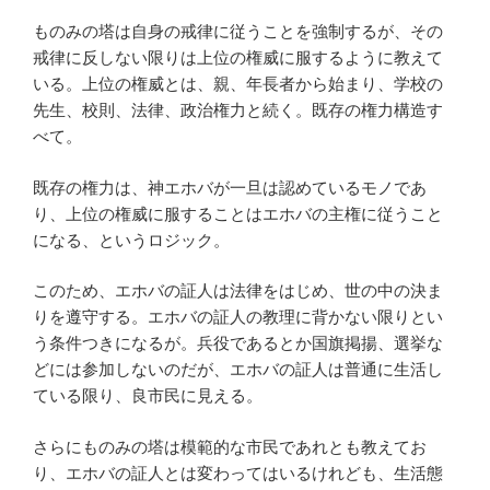
ものみの塔は自身の戒律に従うことを強制するが、その
戒律に反しない限りは上位の権威に服するように教えて
いる。上位の権威とは、親、年長者から始まり、学校の
先生、校則、法律、政治権力と続く。既存の権力構造す
べて。
既存の権力は、神エホバが一旦は認めているモノであ
り、上位の権威に服することはエホバの主権に従うこと
になる、というロジック。
このため、エホバの証人は法律をはじめ、世の中の決ま
りを遵守する。エホバの証人の教理に背かない限りとい
う条件つきになるが。兵役であるとか国旗掲揚、選挙な
どには参加しないのだが、エホバの証人は普通に生活し
ている限り、良市民に見える。
さらにものみの塔は模範的な市民であれとも教えてお
り、エホバの証人とは変わってはいるけれども、生活態