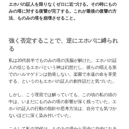
エホバの証人を限りなくゼロに近づける。その時にもの
みの塔に対する復讐が完了する。これが最後の復讐の方
法、ものみの塔を崩壊させること。
強く否定することで、逆にエホバに縛られ
る
私は20代前半でものみの塔の洗脳が解けた。エホバの証
人の信じるエホバという神は幻想だし、彼らの唱える形
でのハルマゲドンは勃発しない。楽園で永遠の命を享受
する、というのもエホバの証人の創作話だと気づいた。
しかし、こう理屈では解っていても、この頃の私の頭の
中は、いまだにものみの塔の影響が深く残っていた。エ
ホバの証人の行動の指針や思考方法は、自分でも気づか
ないほどに深く染み付いていた。
こうして私の20代は、ものみの塔から完全に自由になる