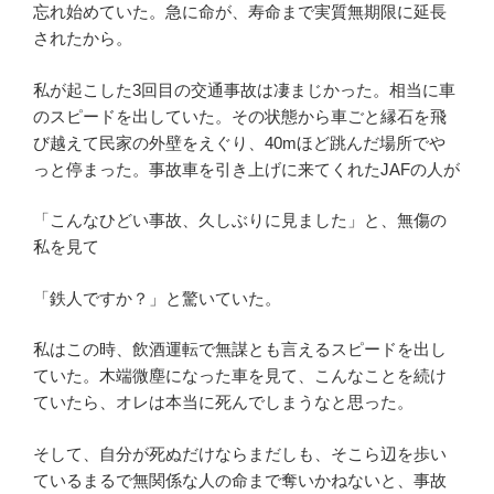
忘れ始めていた。急に命が、寿命まで実質無期限に延長
されたから。
私が起こした3回目の交通事故は凄まじかった。相当に車
のスピードを出していた。その状態から車ごと縁石を飛
び越えて民家の外壁をえぐり、40mほど跳んだ場所でや
っと停まった。事故車を引き上げに来てくれたJAFの人が
「こんなひどい事故、久しぶりに見ました」と、無傷の
私を見て
「鉄人ですか？」と驚いていた。
私はこの時、飲酒運転で無謀とも言えるスピードを出し
ていた。木端微塵になった車を見て、こんなことを続け
ていたら、オレは本当に死んでしまうなと思った。
そして、自分が死ぬだけならまだしも、そこら辺を歩い
ているまるで無関係な人の命まで奪いかねないと、事故