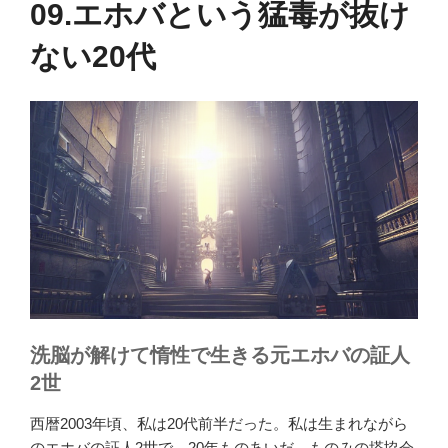
09.エホバという猛毒が抜け
日:
ない20代
洗脳が解けて惰性で生きる元エホバの証人
2世
西暦2003年頃、私は20代前半だった。私は生まれながら
のエホバの証人2世で、20年ものあいだ、ものみの塔協会