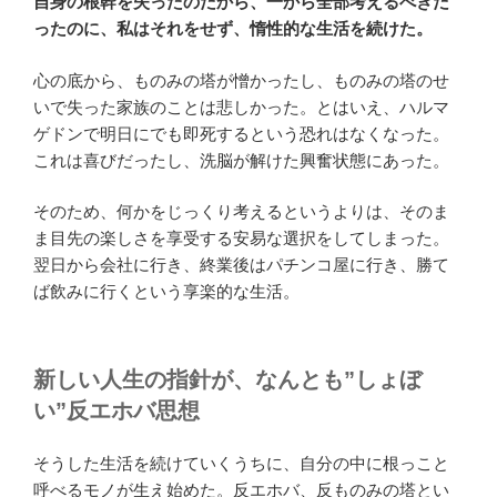
自身の根幹を失ったのだから、一から全部考えるべきだ
ったのに、私はそれをせず、惰性的な生活を続けた。
心の底から、ものみの塔が憎かったし、ものみの塔のせ
いで失った家族のことは悲しかった。とはいえ、ハルマ
ゲドンで明日にでも即死するという恐れはなくなった。
これは喜びだったし、洗脳が解けた興奮状態にあった。
そのため、何かをじっくり考えるというよりは、そのま
ま目先の楽しさを享受する安易な選択をしてしまった。
翌日から会社に行き、終業後はパチンコ屋に行き、勝て
ば飲みに行くという享楽的な生活。
新しい人生の指針が、なんとも”しょぼ
い”反エホバ思想
そうした生活を続けていくうちに、自分の中に根っこと
呼べるモノが生え始めた。反エホバ、反ものみの塔とい