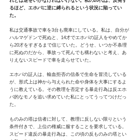
れとは逆をいかなければいけない。私の20代は、反発す
るほど、エホバに逆に縛られるという状況に陥ってい
た。
私は交通事故で車を3台も廃車にしている。私は、自分が
ハルマゲドンで死ぬと、14才でエホバの証人をやめてか
ら20才をすぎるまで信じていた。どうせ、いつか不条理
に死ぬのだから、事故って死んでも構わないと考え、あ
りえないスピードで車を走らせていた。
エホバの証人は、輸血拒否の信条で生命を冒涜している
が、形式上は神から与えられた命や身体を大事にするよ
うに教えている。その教理を否定する暴走行為は反エホ
バ的なモノを追い求めていた私にとってうってつけだっ
た。
ものみの塔は信者に対して、教理に反しない限りという
条件付きで、上位の権威に服することを要求している。
スピード違反の暴走行為は、この頃の反ものみの塔とい