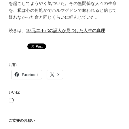
を起こしてようやく気づいた。その無関係な人々の生命
を、私は心の何処かでハルマゲドンで奪われると信じて
疑わなかった命と同じくらいに軽んじていた。
続きは、
10.元エホバの証人が見つけた人生の真理
共有:
Facebook
X
いいね:
読
み
込
ご支援のお願い
み
中…