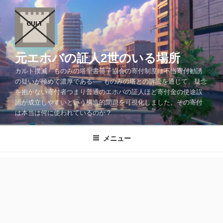
コ
ン
テ
ン
ツ
元エホバの証人2世のいる場所
へ
カルト撲滅 ものみの塔聖書冊子協会の寄付制度は不当寄付勧誘
ス
の疑いが極めて濃厚である── ものみの塔との訴訟を通じて、疑念
キ
を抱かない寄付者つまり普通のエホバの証人ほど寄付金の使途誤
ッ
認が成立しやすいという構造的問題を可視化しました。その寄付
プ
は本当は何に使われているのか？
メニュー