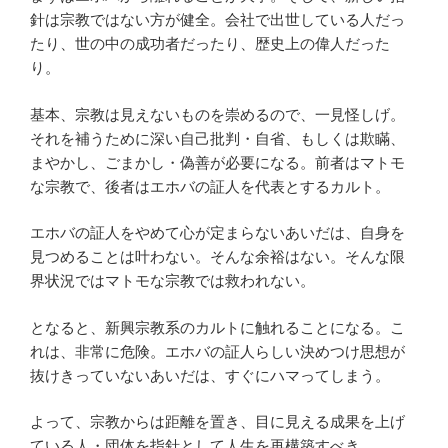
針は宗教ではない方が健全。会社で出世している人だっ
たり、世の中の成功者だったり、歴史上の偉人だった
り。
基本、宗教は見えないものを崇めるので、一見怪しげ。
それを補うために深い自己批判・自省、もしくは欺瞞、
まやかし、ごまかし・偽善が必要になる。前者はマトモ
な宗教で、後者はエホバの証人を代表とするカルト。
エホバの証人をやめて心が定まらないあいだは、自身を
見つめることは叶わない。そんな余裕はない。そんな限
界状況ではマトモな宗教では救われない。
となると、新興宗教系のカルトに触れることになる。こ
れは、非常に危険。エホバの証人らしい決めつけ思想が
抜けきっていないあいだは、すぐにハマってしまう。
よって、宗教からは距離を置き、目に見える成果を上げ
ている人・団体を指針として人生を再構築すべき。