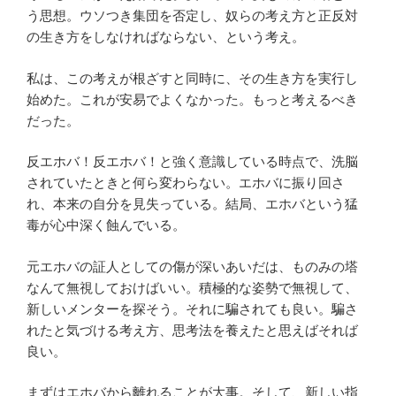
う思想。ウソつき集団を否定し、奴らの考え方と正反対
の生き方をしなければならない、という考え。
私は、この考えが根ざすと同時に、その生き方を実行し
始めた。これが安易でよくなかった。もっと考えるべき
だった。
反エホバ！反エホバ！と強く意識している時点で、洗脳
されていたときと何ら変わらない。エホバに振り回さ
れ、本来の自分を見失っている。結局、エホバという猛
毒が心中深く蝕んでいる。
元エホバの証人としての傷が深いあいだは、ものみの塔
なんて無視しておけばいい。積極的な姿勢で無視して、
新しいメンターを探そう。それに騙されても良い。騙さ
れたと気づける考え方、思考法を養えたと思えばそれば
良い。
まずはエホバから離れることが大事。そして、新しい指