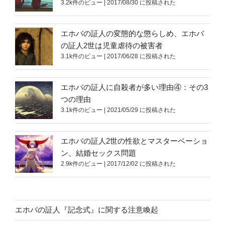
3.2k件のビュー
|
2017/08/30 に投稿された
エホバの証人の変態的な懲らしめ、エホバ
の証人2世は児童虐待の被害者
3.1k件のビュー
|
2017/06/28 に投稿された
エホバの証人に自殺者が多い理由④：その3
つの理由
3.1k件のビュー
|
2021/05/29 に投稿された
エホバの証人2世の性欲とマスターベーショ
ン、結婚セックス問題
2.9k件のビュー
|
2017/12/02 に投稿された
エホバの証人『記念式』に関する注意喚起