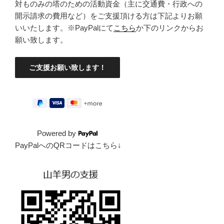
対ものみの塔のための活動資金（主に交通費・行政への
開示請求の費用など）をご支援頂ける方は下記よりお願
いいたします。※PayPalにて
こちら
か下のリンクからお
願い致します。
Powered by
PayPalへのQRコードはこちら↓