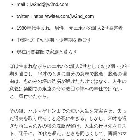
mail：
jw2nd@jw2nd.com
twitter：
https://twitter.com/jw2nd_com
1980年代生まれ、男性、元エホバの証人2世被害者
中部地方で幼少期・少年期を過ごす
現在は首都圏で家族と暮らす
ほぼ生まれながらのエホバの証人2世として幼少期・少年
期を過ごし、14才のときに自分の意志で脱会。脱会の理
由は、ものみの塔の洗脳が解けたわけではなく、人生の
意義は楽園での永遠の命や教団や神への奉仕ではない
と、気付いたから。
その後、ハルマゲドンまでの短い人生を充実させ、失っ
た過去を取り戻そうと必死に生きる。しかし、20才を過
ぎた頃にものみの塔の洗脳が解け、人生の行き先をロス
ト、迷子に。20代を暴走。ときを同じくして、両親のマ