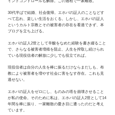
インドコントロールも解除。この過程で一家離散。
30代半ばで結婚、社会復帰。エホバの証人のことなどす
べて忘れ、楽しい生活をおくる。しかし、エホバの証人
というカルト宗教とその被害者の存在を看過できず、本
ブログを立ち上げる。
エホバの証人2世として辛酸をなめた経験を書き綴ること
で、さらなる被害者増殖を阻止、人生を搾取し続けられ
ている現役信者の解放に少しでも役立てれば。
現役信者は自分の人生を棒に振るだけならまだしも、布
教により被害者を増やす社会に害をなす存在。これも見
逃せない。
エホバの証人をゼロにし、ものみの塔を崩壊させること
が私の使命。そのために私は、エホバの証人2世として14
年間を棒に振り、一家離散の憂き目に遭ったのだと考え
ています。