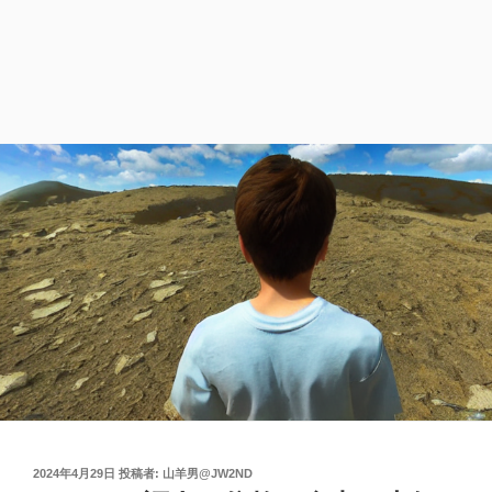
投
2024年4月29日
投稿者:
山羊男@JW2ND
稿