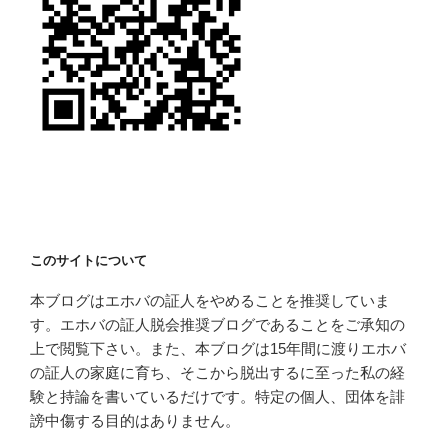
このサイトについて
本ブログはエホバの証人をやめることを推奨していま
す。エホバの証人脱会推奨ブログであることをご承知の
上で閲覧下さい。また、本ブログは15年間に渡りエホバ
の証人の家庭に育ち、そこから脱出するに至った私の経
験と持論を書いているだけです。特定の個人、団体を誹
謗中傷する目的はありません。