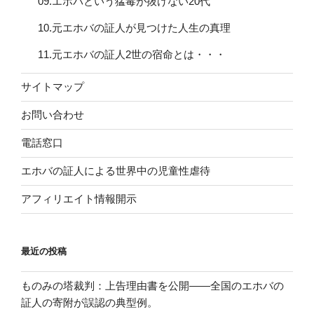
09.エホバという猛毒が抜けない20代
10.元エホバの証人が見つけた人生の真理
11.元エホバの証人2世の宿命とは・・・
サイトマップ
お問い合わせ
電話窓口
エホバの証人による世界中の児童性虐待
アフィリエイト情報開示
最近の投稿
ものみの塔裁判：上告理由書を公開——全国のエホバの
証人の寄附が誤認の典型例。