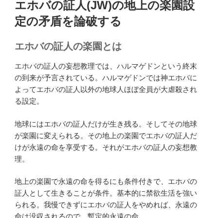
エホバの証人(JW)の地上の楽園設
日:
定の矛盾を論破する
エホバの証人の楽園とは
エホバの証人の妄想教理では、ハルマゲドンという終末
の到来が予言されている。ハルマゲドンでは神エホバに
よってエホバの証人以外の地球人ほぼ全員が大虐殺され
る設定。
地球にはエホバの証人だけが生き残る。そしてその地球
が楽園に変えられる。その地上の楽園でエホバの証人だ
けが永遠の命を享受する。それがエホバの証人の妄想教
理。
地上の楽園で永遠の命を得るにも条件付きで、エホバの
証人として生きることが条件。基本的に禁欲生活を強い
られる。我慢できずにエホバの証人をやめれば、永遠の
命は没収されるので、暫定的永遠の命。