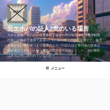
コ
ン
テ
ン
ツ
元エホバの証人2世のいる場所
へ
カルト撲滅 ものみの塔聖書冊子協会の寄付制度は不当寄付勧誘
ス
の疑いが極めて濃厚である── ものみの塔との訴訟を通じて、疑念
キ
を抱かない寄付者つまり普通のエホバの証人ほど寄付金の使途誤
ッ
認が成立しやすいという構造的問題を可視化しました。その寄付
プ
は本当は何に使われているのか？
メニュー