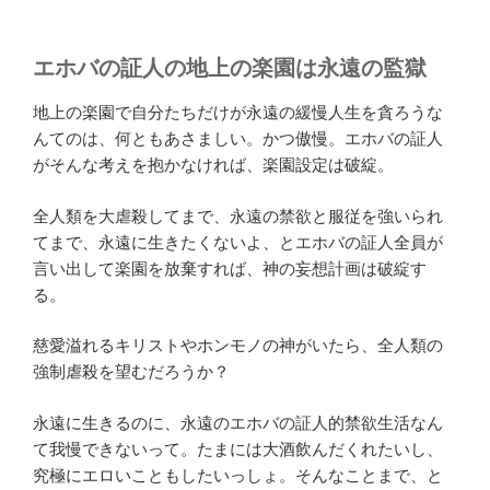
エホバの証人の地上の楽園は永遠の監獄
地上の楽園で自分たちだけが永遠の緩慢人生を貪ろうな
んてのは、何ともあさましい。かつ傲慢。エホバの証人
がそんな考えを抱かなければ、楽園設定は破綻。
全人類を大虐殺してまで、永遠の禁欲と服従を強いられ
てまで、永遠に生きたくないよ、とエホバの証人全員が
言い出して楽園を放棄すれば、神の妄想計画は破綻す
る。
慈愛溢れるキリストやホンモノの神がいたら、全人類の
強制虐殺を望むだろうか？
永遠に生きるのに、永遠のエホバの証人的禁欲生活なん
て我慢できないって。たまには大酒飲んだくれたいし、
究極にエロいこともしたいっしょ。そんなことまで、と