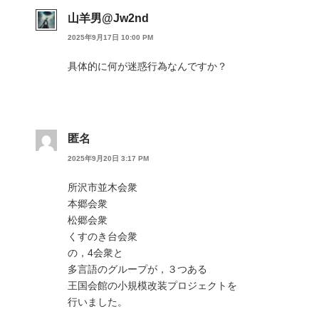
山羊男@Jw2nd
2025年9月17日 10:00 PM
具体的に何が迷惑行為なんですか？
匿名
2025年9月20日 3:17 PM
所沢市並木会衆
本郷会衆
松郷会衆
くすのき台会衆
の，4会衆と
多言語のグループが，３つある
王国会館の小規模改装プロジェクトを
行いました。