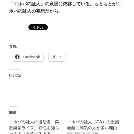
「エホバの証人」の意思に依存している。もともとがエ
ホバの証人の妄想だから。
共有:
Facebook
X
いいね:
関連
エホバの証人の復活者、禁
エホバの証人（JW）の王国
欲楽園ライフ。異性を知ら
会館に病気の人が多い理由
ぬまま『永遠に生きる』
2017年10月14日