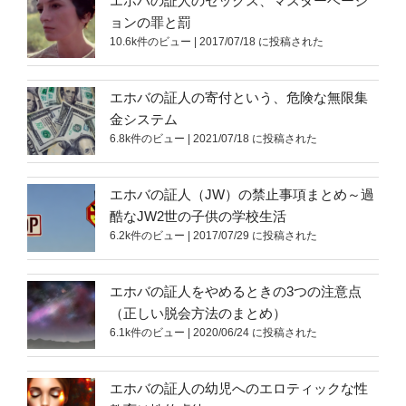
エホバの証人のセックス、マスターベーシ
ョンの罪と罰
10.6k件のビュー
|
2017/07/18 に投稿された
エホバの証人の寄付という、危険な無限集
金システム
6.8k件のビュー
|
2021/07/18 に投稿された
エホバの証人（JW）の禁止事項まとめ～過
酷なJW2世の子供の学校生活
6.2k件のビュー
|
2017/07/29 に投稿された
エホバの証人をやめるときの3つの注意点
（正しい脱会方法のまとめ）
6.1k件のビュー
|
2020/06/24 に投稿された
エホバの証人の幼児へのエロティックな性