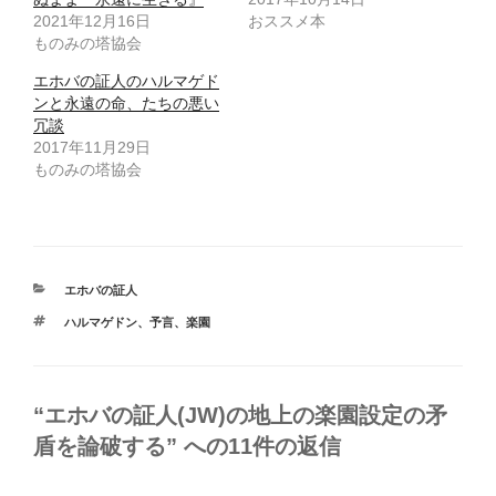
2021年12月16日
おススメ本
ものみの塔協会
エホバの証人のハルマゲド
ンと永遠の命、たちの悪い
冗談
2017年11月29日
ものみの塔協会
カ
エホバの証人
テ
タ
ハルマゲドン
、
予言
、
楽園
ゴ
グ
リ
ー
“エホバの証人(JW)の地上の楽園設定の矛
盾を論破する” への11件の返信