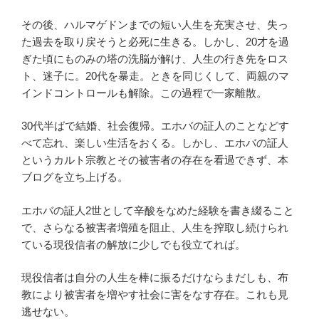
その後、ハルマゲドンまでの短い人生を充実させ、失っ
た過去を取り戻そうと必死に生きる。しかし、20才を過
ぎた頃にものみの塔の洗脳が解け、人生の行き先をロス
ト、迷子に。20代を暴走。ときを同じくして、両親のマ
インドコントロールも解除。この過程で一家離散。
30代半ばで結婚、社会復帰。エホバの証人のことなどす
べて忘れ、楽しい生活をおくる。しかし、エホバの証人
というカルト宗教とその被害者の存在を看過できず、本
ブログを立ち上げる。
エホバの証人2世として辛酸をなめた経験を書き綴ること
で、さらなる被害者増殖を阻止、人生を搾取し続けられ
ている現役信者の解放に少しでも役立てれば。
現役信者は自分の人生を棒に振るだけならまだしも、布
教により被害者を増やす社会に害をなす存在。これも見
逃せない。