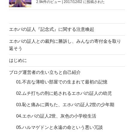
2.9k件のビュー
|
2017/12/02 に投稿された
エホバの証人『記念式』に関する注意喚起
エホバの証人との裁判に勝訴し、みんなの寄付金を取り
返そう
はじめに
ブログ運営者の生い立ちと自己紹介
01.不吉な薄暗い部屋での生まれて最初の記憶
02.ムチ打ちの刑に処されるエホバの証人の幼児
03.恥と痛みに満ちた、エホバの証人2世の少年期
04.エホバの証人2世、灰色の小学校生活
05.ハルマゲドンと永遠の命という悪い冗談