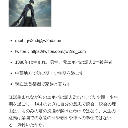
mail：
jw2nd@jw2nd.com
twitter：
https://twitter.com/jw2nd_com
1980年代生まれ、男性、元エホバの証人2世被害者
中部地方で幼少期・少年期を過ごす
現在は首都圏で家族と暮らす
ほぼ生まれながらのエホバの証人2世として幼少期・少年
期を過ごし、14才のときに自分の意志で脱会。脱会の理
由は、ものみの塔の洗脳が解けたわけではなく、人生の
意義は楽園での永遠の命や教団や神への奉仕ではない
と、気付いたから。