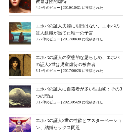
教育は性的虐待
4.5k件のビュー
|
2019/10/31 に投稿された
エホバの証人夫婦に明日はない、エホバの
証人組織が当てた唯一の予言
3.2k件のビュー
|
2017/08/30 に投稿された
エホバの証人の変態的な懲らしめ、エホバ
の証人2世は児童虐待の被害者
3.1k件のビュー
|
2017/06/28 に投稿された
エホバの証人に自殺者が多い理由④：その3
つの理由
3.1k件のビュー
|
2021/05/29 に投稿された
エホバの証人2世の性欲とマスターベーショ
ン、結婚セックス問題