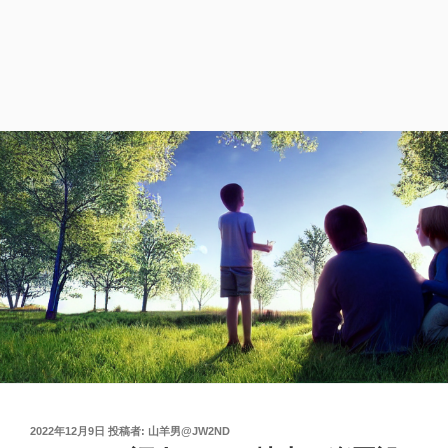
投
2022年12月9日
投稿者:
山羊男@JW2ND
稿