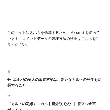
このサイトはスパムを低減するために Akismet を使って
います。
コメントデータの処理方法の詳細はこちらをご
覧ください
。
投
前
前
稿
の
エホバの証人の放置容認は、新たなカルトの発生を助
ナ
投
長すること
ビ
稿
ゲ
次
次
の
ー
『カルトの花嫁』、カルト度外視で人生に役立つ金言
投
が・・・