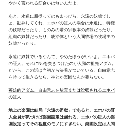
やかく言われる筋合いは無いんだよ。
あと、永遠に服従ってのもまっぴら。永遠の奴隷でし
ょ。勘弁してくれ。エホバの証人の場合は永遠に、特権
の奴隷だったり、ものみの塔の宗教本の奴隷だったり、
組織の奴隷だったり、統治体という人間牧場の牧場主の
奴隷だったり。
永遠に奴隷でいるなんて、やめたほうがいいよ。エホバ
の証人。それにNoを突きつけたのが人類の祖先アダム。
だから、この話は当初から決着がついている。自由意志
を持って生きるなら、神とか楽園なんか要らない。
英雄的アダム、自由意志を放棄または没収されるエホバ
の証人
地上の楽園は結局「永遠の監獄」であると、エホバの証
人全員が気づけば楽園設定は崩れる。エホバの証人の楽
園設定ってその程度のモノにすぎない。楽園設定は人間