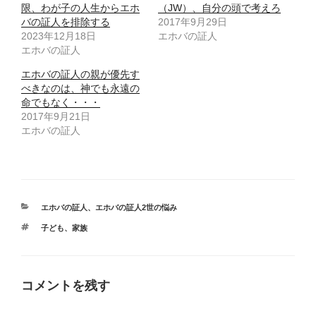
限、わが子の人生からエホ
（JW）、自分の頭で考えろ
バの証人を排除する
2017年9月29日
2023年12月18日
エホバの証人
エホバの証人
エホバの証人の親が優先す
べきなのは、神でも永遠の
命でもなく・・・
2017年9月21日
エホバの証人
カ
エホバの証人
、
エホバの証人2世の悩み
テ
タ
子ども
、
家族
ゴ
グ
リ
ー
コメントを残す