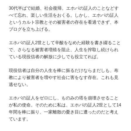
30代半ばで結婚、社会復帰。エホバの証人のことなどす
べて忘れ、楽しい生活をおくる。しかし、エホバの証人
というカルト宗教とその被害者の存在を看過できず、本
ブログを立ち上げる。
エホバの証人2世として辛酸をなめた経験を書き綴ること
で、さらなる被害者増殖を阻止、人生を搾取し続けられ
ている現役信者の解放に少しでも役立てれば。
現役信者は自分の人生を棒に振るだけならまだしも、布
教により被害者を増やす社会に害をなす存在。これも見
逃せない。
エホバの証人をゼロにし、ものみの塔を崩壊させること
が私の使命。そのために私は、エホバの証人2世として14
年間を棒に振り、一家離散の憂き目に遭ったのだと考え
ています。