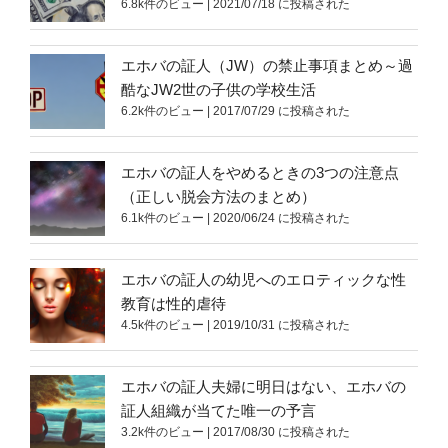
6.8k件のビュー
|
2021/07/18 に投稿された
エホバの証人（JW）の禁止事項まとめ～過
酷なJW2世の子供の学校生活
6.2k件のビュー
|
2017/07/29 に投稿された
エホバの証人をやめるときの3つの注意点
（正しい脱会方法のまとめ）
6.1k件のビュー
|
2020/06/24 に投稿された
エホバの証人の幼児へのエロティックな性
教育は性的虐待
4.5k件のビュー
|
2019/10/31 に投稿された
エホバの証人夫婦に明日はない、エホバの
証人組織が当てた唯一の予言
3.2k件のビュー
|
2017/08/30 に投稿された