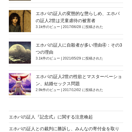
エホバの証人の変態的な懲らしめ、エホバ
の証人2世は児童虐待の被害者
3.1k件のビュー
|
2017/06/28 に投稿された
エホバの証人に自殺者が多い理由④：その3
つの理由
3.1k件のビュー
|
2021/05/29 に投稿された
エホバの証人2世の性欲とマスターベーショ
ン、結婚セックス問題
2.9k件のビュー
|
2017/12/02 に投稿された
エホバの証人『記念式』に関する注意喚起
エホバの証人との裁判に勝訴し、みんなの寄付金を取り