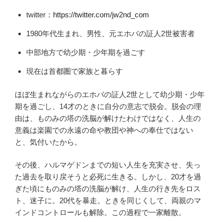
twitter：
https://twitter.com/jw2nd_com
1980年代生まれ、男性、元エホバの証人2世被害者
中部地方で幼少期・少年期を過ごす
現在は首都圏で家族と暮らす
ほぼ生まれながらのエホバの証人2世として幼少期・少年
期を過ごし、14才のときに自分の意志で脱会。脱会の理
由は、ものみの塔の洗脳が解けたわけではなく、人生の
意義は楽園での永遠の命や教団や神への奉仕ではない
と、気付いたから。
その後、ハルマゲドンまでの短い人生を充実させ、失っ
た過去を取り戻そうと必死に生きる。しかし、20才を過
ぎた頃にものみの塔の洗脳が解け、人生の行き先をロス
ト、迷子に。20代を暴走。ときを同じくして、両親のマ
インドコントロールも解除。この過程で一家離散。