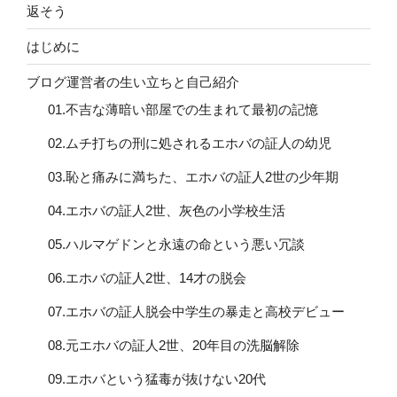
返そう
はじめに
ブログ運営者の生い立ちと自己紹介
01.不吉な薄暗い部屋での生まれて最初の記憶
02.ムチ打ちの刑に処されるエホバの証人の幼児
03.恥と痛みに満ちた、エホバの証人2世の少年期
04.エホバの証人2世、灰色の小学校生活
05.ハルマゲドンと永遠の命という悪い冗談
06.エホバの証人2世、14才の脱会
07.エホバの証人脱会中学生の暴走と高校デビュー
08.元エホバの証人2世、20年目の洗脳解除
09.エホバという猛毒が抜けない20代