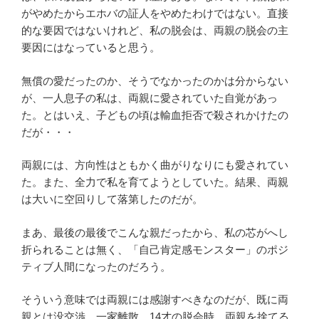
がやめたからエホバの証人をやめたわけではない。直接
的な要因ではないけれど、私の脱会は、両親の脱会の主
要因にはなっていると思う。
無償の愛だったのか、そうでなかったのかは分からない
が、一人息子の私は、両親に愛されていた自覚があっ
た。とはいえ、子どもの頃は輸血拒否で殺されかけたの
だが・・・
両親には、方向性はともかく曲がりなりにも愛されてい
た。また、全力で私を育てようとしていた。結果、両親
は大いに空回りして落第したのだが。
まあ、最後の最後でこんな親だったから、私の芯がへし
折られることは無く、「自己肯定感モンスター」のポジ
ティブ人間になったのだろう。
そういう意味では両親には感謝すべきなのだが、既に両
親とは没交渉。一家離散。14才の脱会時、両親を捨てる