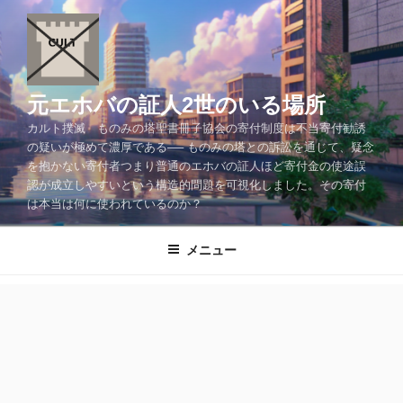
コ
ン
テ
ン
ツ
元エホバの証人2世のいる場所
へ
カルト撲滅 ものみの塔聖書冊子協会の寄付制度は不当寄付勧誘
ス
の疑いが極めて濃厚である── ものみの塔との訴訟を通じて、疑念
キ
を抱かない寄付者つまり普通のエホバの証人ほど寄付金の使途誤
ッ
認が成立しやすいという構造的問題を可視化しました。その寄付
プ
は本当は何に使われているのか？
メニュー