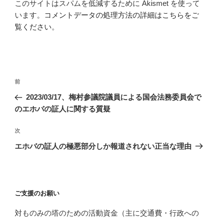
このサイトはスパムを低減するために Akismet を使って
います。
コメントデータの処理方法の詳細はこちらをご
覧ください
。
投
前
前
稿
の
2023/03/17、梅村参議院議員による国会法務委員会で
ナ
投
のエホバの証人に関する質疑
ビ
稿
ゲ
次
次
の
ー
エホバの証人の極悪部分しか報道されない正当な理由
投
シ
稿
ョ
ン
ご支援のお願い
対ものみの塔のための活動資金（主に交通費・行政への