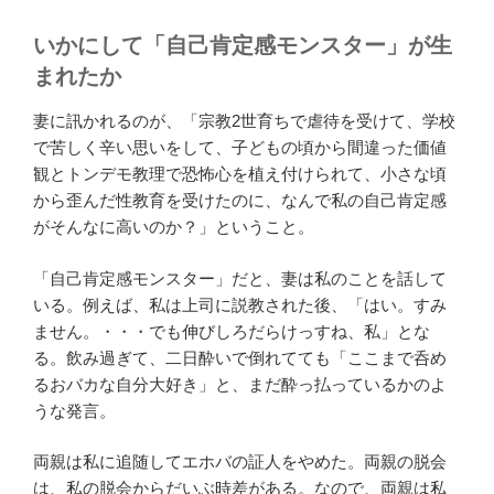
いかにして「自己肯定感モンスター」が生
まれたか
妻に訊かれるのが、「宗教2世育ちで虐待を受けて、学校
で苦しく辛い思いをして、子どもの頃から間違った価値
観とトンデモ教理で恐怖心を植え付けられて、小さな頃
から歪んだ性教育を受けたのに、なんで私の自己肯定感
がそんなに高いのか？」ということ。
「自己肯定感モンスター」だと、妻は私のことを話して
いる。例えば、私は上司に説教された後、「はい。すみ
ません。・・・でも伸びしろだらけっすね、私」とな
る。飲み過ぎて、二日酔いで倒れてても「ここまで呑め
るおバカな自分大好き」と、まだ酔っ払っているかのよ
うな発言。
両親は私に追随してエホバの証人をやめた。両親の脱会
は、私の脱会からだいぶ時差がある。なので、両親は私