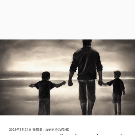
投
2023年3月24日
投稿者:
山羊男@JW2ND
稿