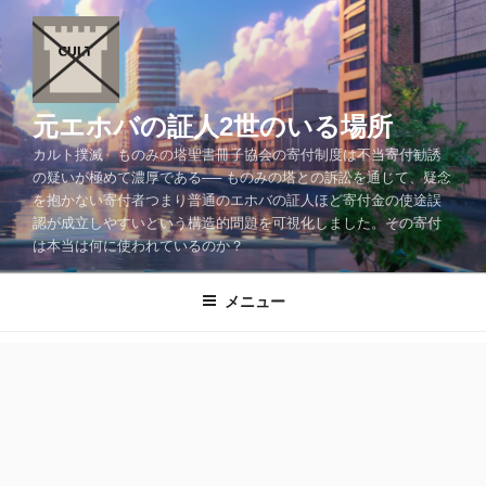
コ
ン
テ
ン
ツ
元エホバの証人2世のいる場所
へ
カルト撲滅 ものみの塔聖書冊子協会の寄付制度は不当寄付勧誘
ス
の疑いが極めて濃厚である── ものみの塔との訴訟を通じて、疑念
キ
を抱かない寄付者つまり普通のエホバの証人ほど寄付金の使途誤
ッ
認が成立しやすいという構造的問題を可視化しました。その寄付
プ
は本当は何に使われているのか？
メニュー