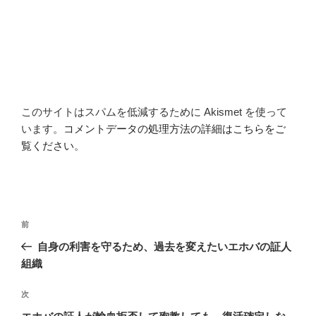
このサイトはスパムを低減するために Akismet を使って
います。
コメントデータの処理方法の詳細はこちらをご
覧ください
。
投
前
前
稿
の
自身の利害を守るため、過去を変えたいエホバの証人
ナ
投
組織
ビ
稿
ゲ
次
次
の
ー