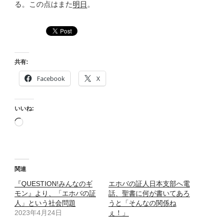
る。この点はまた
明日
。
共有:
Facebook
X
いいね:
読
み
込
み
中…
関連
『QUESTION!みんなのギ
エホバの証人日本支部へ電
モン』より、「エホバの証
話、聖書に何が書いてあろ
人」という社会問題
うと「そんなの関係ね
2023年4月24日
ぇ！」