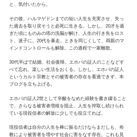
と、気付いたから。
その後、ハルマゲドンまでの短い人生を充実させ、失っ
た過去を取り戻そうと必死に生きる。しかし、20才を過
ぎた頃にものみの塔の洗脳が解け、人生の行き先をロス
ト、迷子に。20代を暴走。ときを同じくして、両親のマ
インドコントロールも解除。この過程で一家離散。
30代半ばで結婚、社会復帰。エホバの証人のことなどす
べて忘れ、楽しい生活をおくる。しかし、エホバの証人
というカルト宗教とその被害者の存在を看過できず、本
ブログを立ち上げる。
エホバの証人2世として辛酸をなめた経験を書き綴ること
で、さらなる被害者増殖を阻止、人生を搾取し続けられ
ている現役信者の解放に少しでも役立てれば。
現役信者は自分の人生を棒に振るだけならまだしも、布
教により被害者を増やす社会に害をなす存在。これも見