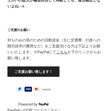
エホバの証人が輸血拒否して殉教しても、復活確定しな
投
シ
いよね
稿
ョ
ン
ご支援のお願い
対ものみの塔のための活動資金（主に交通費・行政への
開示請求の費用など）をご支援頂ける方は下記よりお願
いいたします。※PayPalにて
こちら
か下のリンクからお
願い致します。
Powered by
PayPalへのQRコードはこちら↓