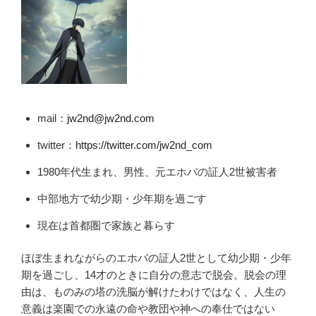
mail：
jw2nd@jw2nd.com
twitter：
https://twitter.com/jw2nd_com
1980年代生まれ、男性、元エホバの証人2世被害者
中部地方で幼少期・少年期を過ごす
現在は首都圏で家族と暮らす
ほぼ生まれながらのエホバの証人2世として幼少期・少年
期を過ごし、14才のときに自分の意志で脱会。脱会の理
由は、ものみの塔の洗脳が解けたわけではなく、人生の
意義は楽園での永遠の命や教団や神への奉仕ではない