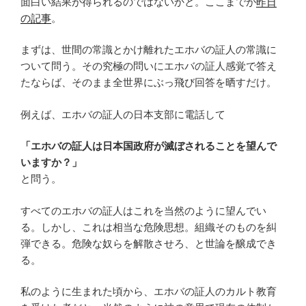
面白い結果が得られるのではないかと。ここまでが
昨日
の記事
。
まずは、世間の常識とかけ離れたエホバの証人の常識に
ついて問う。その究極の問いにエホバの証人感覚で答え
たならば、そのまま全世界にぶっ飛び回答を晒すだけ。
例えば、エホバの証人の日本支部に電話して
「エホバの証人は日本国政府が滅ぼされることを望んで
いますか？」
と問う。
すべてのエホバの証人はこれを当然のように望んでい
る。しかし、これは相当な危険思想。組織そのものを糾
弾できる。危険な奴らを解散させろ、と世論を醸成でき
る。
私のように生まれた頃から、エホバの証人のカルト教育