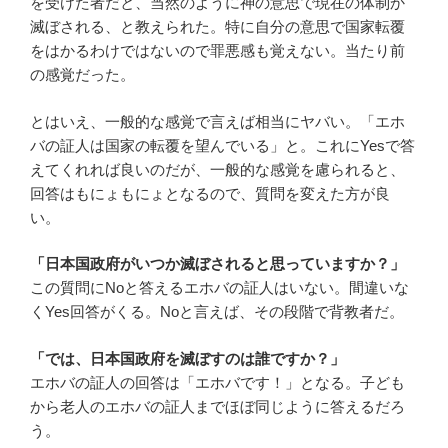
を受けた者だと、当然のように神の意思で現在の体制か
滅ぼされる、と教えられた。特に自分の意思で国家転覆
をはかるわけではないので罪悪感も覚えない。当たり前
の感覚だった。
とはいえ、一般的な感覚で言えば相当にヤバい。「エホ
バの証人は国家の転覆を望んでいる」と。これにYesで答
えてくれれば良いのだが、一般的な感覚を慮られると、
回答はもにょもにょとなるので、質問を変えた方が良
い。
「日本国政府がいつか滅ぼされると思っていますか？」
この質問にNoと答えるエホバの証人はいない。間違いな
くYes回答がくる。Noと言えば、その段階で背教者だ。
「では、日本国政府を滅ぼすのは誰ですか？」
エホバの証人の回答は「エホバです！」となる。子ども
から老人のエホバの証人までほぼ同じように答えるだろ
う。