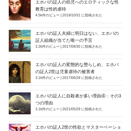
エホバの証人の幼児へのエロティックな性
教育は性的虐待
4.5k件のビュー
|
2019/10/31 に投稿された
エホバの証人夫婦に明日はない、エホバの
証人組織が当てた唯一の予言
3.2k件のビュー
|
2017/08/30 に投稿された
エホバの証人の変態的な懲らしめ、エホバ
の証人2世は児童虐待の被害者
3.1k件のビュー
|
2017/06/28 に投稿された
エホバの証人に自殺者が多い理由④：その3
つの理由
3.1k件のビュー
|
2021/05/29 に投稿された
エホバの証人2世の性欲とマスターベーショ