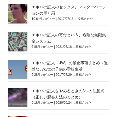
エホバの証人のセックス、マスターベーシ
ョンの罪と罰
10.6k件のビュー
|
2017/07/18 に投稿された
エホバの証人の寄付という、危険な無限集
金システム
6.8k件のビュー
|
2021/07/18 に投稿された
エホバの証人（JW）の禁止事項まとめ～過
酷なJW2世の子供の学校生活
6.2k件のビュー
|
2017/07/29 に投稿された
エホバの証人をやめるときの3つの注意点
（正しい脱会方法のまとめ）
6.1k件のビュー
|
2020/06/24 に投稿された