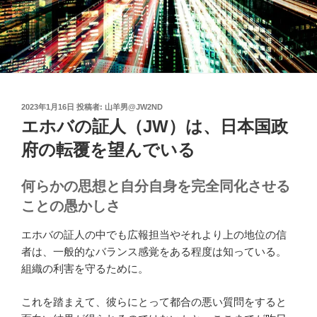
投
2023年1月16日
投稿者:
山羊男@JW2ND
稿
エホバの証人（JW）は、日本国政
日:
府の転覆を望んでいる
何らかの思想と自分自身を完全同化させる
ことの愚かしさ
エホバの証人の中でも広報担当やそれより上の地位の信
者は、一般的なバランス感覚をある程度は知っている。
組織の利害を守るために。
これを踏まえて、彼らにとって都合の悪い質問をすると