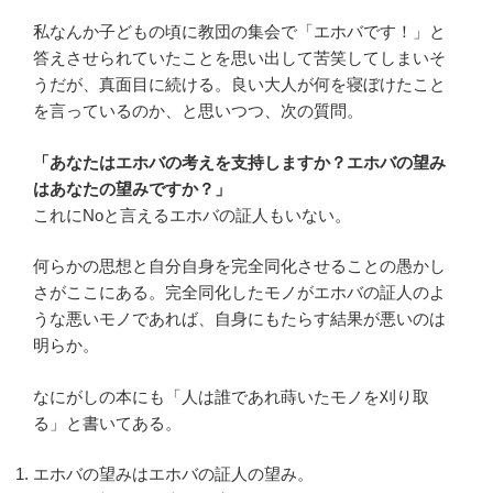
私なんか子どもの頃に教団の集会で「エホバです！」と
答えさせられていたことを思い出して苦笑してしまいそ
うだが、真面目に続ける。良い大人が何を寝ぼけたこと
を言っているのか、と思いつつ、次の質問。
「あなたはエホバの考えを支持しますか？エホバの望み
はあなたの望みですか？」
これにNoと言えるエホバの証人もいない。
何らかの思想と自分自身を完全同化させることの愚かし
さがここにある。完全同化したモノがエホバの証人のよ
うな悪いモノであれば、自身にもたらす結果が悪いのは
明らか。
なにがしの本にも「人は誰であれ蒔いたモノを刈り取
る」と書いてある。
エホバの望みはエホバの証人の望み。