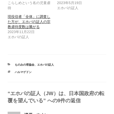
こらしめという名の児童虐
2023年5月19日
待
エホバの証人
現役信者「全体」に調査し
た方が、エホバの証人の宗
教虐待度数は騰がる
2023年11月22日
エホバの証人
カ
ものみの塔協会
、
エホバの証人
テ
タ
ハルマゲドン
ゴ
グ
リ
ー
“エホバの証人（JW）は、日本国政府の転
覆を望んでいる” への9件の返信