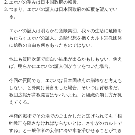
エホバの望みは日本国政府の転覆。
つまり、エホバの証人は日本国政府の転覆を望んでい
る。
エホバの証人は明らかな危険集団。我々の生活に危険を
もたらすエホバの証人。危険思想を抱くカルト宗教団体
に信教の自由も何もあったものではない。
他にも質問次第で面白い結果が出るかもしもない。例え
ば、明らかにエホバの証人側がウソをついた場合。
今回の質問でも、エホバは日本国政府の崩壊など考えも
しない、と外向け発言をした場合。そいつは背教者だ。
教団広報が背教発言はヤバいよね、と組織の崩し方が見
えてくる。
神権的戦術でその場でのごまかしだと逃げられても「根
幹教理を隠さなければならないとは。さすがのカルトで
すね」と一般信者の妄信に冷や水を浴びせることができ