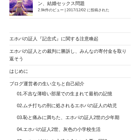
ン、結婚セックス問題
2.9k件のビュー
|
2017/12/02 に投稿された
エホバの証人『記念式』に関する注意喚起
エホバの証人との裁判に勝訴し、みんなの寄付金を取り
返そう
はじめに
ブログ運営者の生い立ちと自己紹介
01.不吉な薄暗い部屋での生まれて最初の記憶
02.ムチ打ちの刑に処されるエホバの証人の幼児
03.恥と痛みに満ちた、エホバの証人2世の少年期
04.エホバの証人2世、灰色の小学校生活