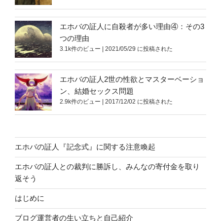
エホバの証人に自殺者が多い理由④：その3
つの理由
3.1k件のビュー
|
2021/05/29 に投稿された
エホバの証人2世の性欲とマスターベーショ
ン、結婚セックス問題
2.9k件のビュー
|
2017/12/02 に投稿された
エホバの証人『記念式』に関する注意喚起
エホバの証人との裁判に勝訴し、みんなの寄付金を取り
返そう
はじめに
ブログ運営者の生い立ちと自己紹介