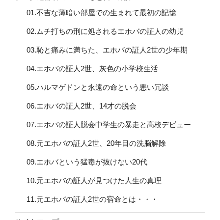
01.不吉な薄暗い部屋での生まれて最初の記憶
02.ムチ打ちの刑に処されるエホバの証人の幼児
03.恥と痛みに満ちた、エホバの証人2世の少年期
04.エホバの証人2世、灰色の小学校生活
05.ハルマゲドンと永遠の命という悪い冗談
06.エホバの証人2世、14才の脱会
07.エホバの証人脱会中学生の暴走と高校デビュー
08.元エホバの証人2世、20年目の洗脳解除
09.エホバという猛毒が抜けない20代
10.元エホバの証人が見つけた人生の真理
11.元エホバの証人2世の宿命とは・・・