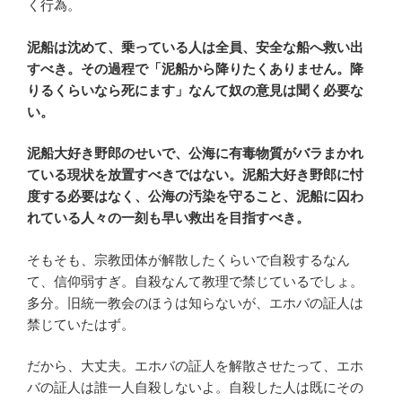
く行為。
泥船は沈めて、乗っている人は全員、安全な船へ救い出
すべき。その過程で「泥船から降りたくありません。降
りるくらいなら死にます」なんて奴の意見は聞く必要な
い。
泥船大好き野郎のせいで、公海に有毒物質がバラまかれ
ている現状を放置すべきではない。泥船大好き野郎に忖
度する必要はなく、公海の汚染を守ること、泥船に囚わ
れている人々の一刻も早い救出を目指すべき。
そもそも、宗教団体が解散したくらいで自殺するなん
て、信仰弱すぎ。自殺なんて教理で禁じているでしょ。
多分。旧統一教会のほうは知らないが、エホバの証人は
禁じていたはず。
だから、大丈夫。エホバの証人を解散させたって、エホ
バの証人は誰一人自殺しないよ。自殺した人は既にその