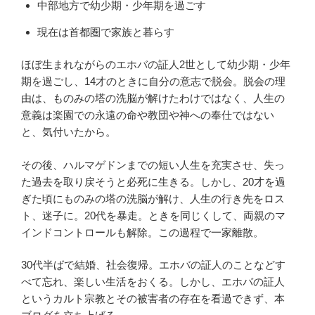
中部地方で幼少期・少年期を過ごす
現在は首都圏で家族と暮らす
ほぼ生まれながらのエホバの証人2世として幼少期・少年
期を過ごし、14才のときに自分の意志で脱会。脱会の理
由は、ものみの塔の洗脳が解けたわけではなく、人生の
意義は楽園での永遠の命や教団や神への奉仕ではない
と、気付いたから。
その後、ハルマゲドンまでの短い人生を充実させ、失っ
た過去を取り戻そうと必死に生きる。しかし、20才を過
ぎた頃にものみの塔の洗脳が解け、人生の行き先をロス
ト、迷子に。20代を暴走。ときを同じくして、両親のマ
インドコントロールも解除。この過程で一家離散。
30代半ばで結婚、社会復帰。エホバの証人のことなどす
べて忘れ、楽しい生活をおくる。しかし、エホバの証人
というカルト宗教とその被害者の存在を看過できず、本