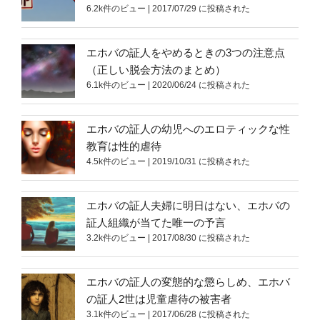
6.2k件のビュー
|
2017/07/29 に投稿された
エホバの証人をやめるときの3つの注意点
（正しい脱会方法のまとめ）
6.1k件のビュー
|
2020/06/24 に投稿された
エホバの証人の幼児へのエロティックな性
教育は性的虐待
4.5k件のビュー
|
2019/10/31 に投稿された
エホバの証人夫婦に明日はない、エホバの
証人組織が当てた唯一の予言
3.2k件のビュー
|
2017/08/30 に投稿された
エホバの証人の変態的な懲らしめ、エホバ
の証人2世は児童虐待の被害者
3.1k件のビュー
|
2017/06/28 に投稿された