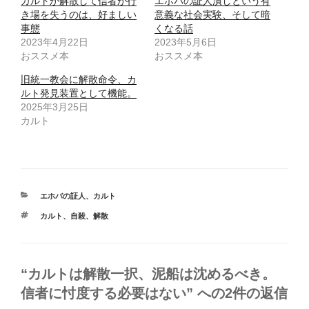
カルトが解散して信者が行
エホバの証人潰しという有
き場を失うのは、好ましい
意義な社会実験、そして暗
事態
くなる話
2023年4月22日
2023年5月6日
おススメ本
おススメ本
旧統一教会に解散命令、カ
ルト発見装置として機能。
2025年3月25日
カルト
カ
エホバの証人
、
カルト
テ
タ
カルト
、
自殺
、
解散
ゴ
グ
リ
ー
“カルトは解散一択、泥船は沈めるべき。
信者に忖度する必要はない” への2件の返信