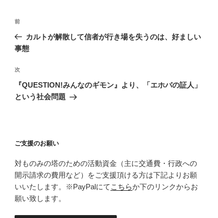
投
前
前
稿
の
カルトが解散して信者が行き場を失うのは、好ましい
ナ
投
事態
ビ
稿
ゲ
次
次
の
ー
『QUESTION!みんなのギモン』より、「エホバの証人」
投
シ
という社会問題
稿
ョ
ン
ご支援のお願い
対ものみの塔のための活動資金（主に交通費・行政への
開示請求の費用など）をご支援頂ける方は下記よりお願
いいたします。※PayPalにて
こちら
か下のリンクからお
願い致します。