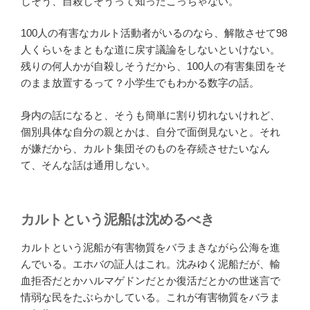
しそう、自殺しそうって知ったこっちゃない。
100人の有害なカルト活動者がいるのなら、解散させて98
人くらいをまともな道に戻す議論をしないといけない。
残りの何人かが自殺しそうだから、100人の有害集団をそ
のまま放置するって？小学生でもわかる数字の話。
身内の話になると、そうも簡単に割り切れないけれど、
個別具体な自分の親とかは、自分で面倒見ないと。それ
が嫌だから、カルト集団そのものを存続させたいなん
て、そんな話は通用しない。
カルトという泥船は沈めるべき
カルトという泥船が有害物質をバラまきながら公海を進
んでいる。エホバの証人はこれ。沈みゆく泥船だが、輸
血拒否だとかハルマゲドンだとか復活だとかの世迷言で
情弱な民をたぶらかしている。これが有害物質をバラま