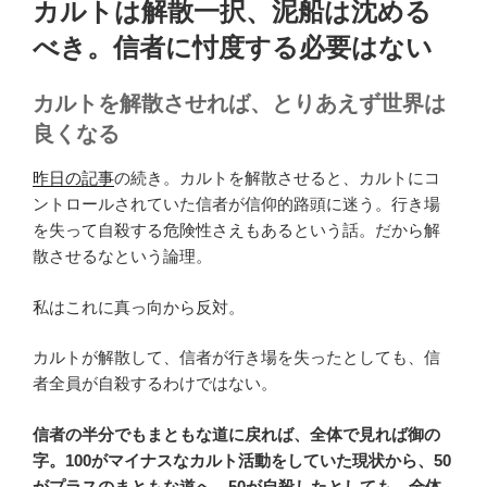
カルトは解散一択、泥船は沈める
日:
べき。信者に忖度する必要はない
カルトを解散させれば、とりあえず世界は
良くなる
昨日の記事
の続き。カルトを解散させると、カルトにコ
ントロールされていた信者が信仰的路頭に迷う。行き場
を失って自殺する危険性さえもあるという話。だから解
散させるなという論理。
私はこれに真っ向から反対。
カルトが解散して、信者が行き場を失ったとしても、信
者全員が自殺するわけではない。
信者の半分でもまともな道に戻れば、全体で見れば御の
字。100がマイナスなカルト活動をしていた現状から、50
がプラスのまともな道へ。50が自殺したとしても、全体