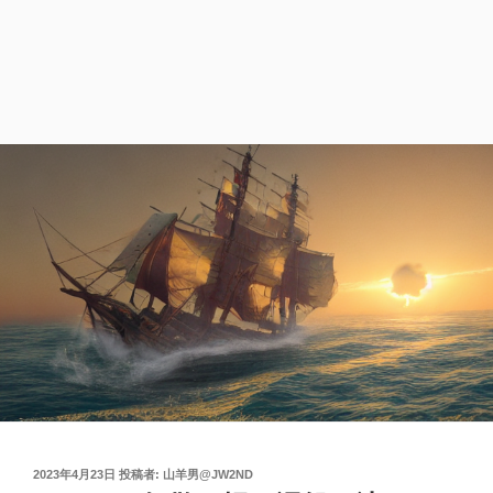
投
2023年4月23日
投稿者:
山羊男@JW2ND
稿