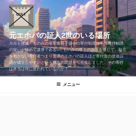
コ
ン
テ
ン
ツ
元エホバの証人2世のいる場所
へ
カルト撲滅 ものみの塔聖書冊子協会の寄付制度は不当寄付勧誘
ス
の疑いが極めて濃厚である── ものみの塔との訴訟を通じて、疑念
キ
を抱かない寄付者つまり普通のエホバの証人ほど寄付金の使途誤
ッ
認が成立しやすいという構造的問題を可視化しました。その寄付
プ
は本当は何に使われているのか？
メニュー