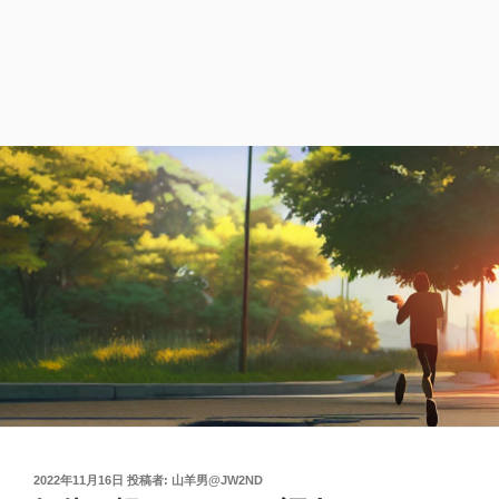
投
2022年11月16日
投稿者:
山羊男@JW2ND
稿