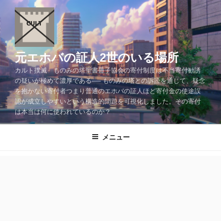
コ
ン
テ
ン
ツ
元エホバの証人2世のいる場所
へ
カルト撲滅 ものみの塔聖書冊子協会の寄付制度は不当寄付勧誘
ス
の疑いが極めて濃厚である── ものみの塔との訴訟を通じて、疑念
キ
を抱かない寄付者つまり普通のエホバの証人ほど寄付金の使途誤
ッ
認が成立しやすいという構造的問題を可視化しました。その寄付
プ
は本当は何に使われているのか？
メニュー