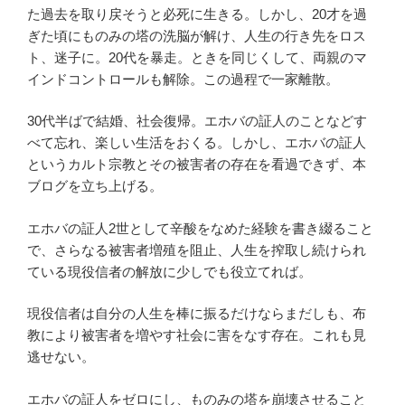
た過去を取り戻そうと必死に生きる。しかし、20才を過
ぎた頃にものみの塔の洗脳が解け、人生の行き先をロス
ト、迷子に。20代を暴走。ときを同じくして、両親のマ
インドコントロールも解除。この過程で一家離散。
30代半ばで結婚、社会復帰。エホバの証人のことなどす
べて忘れ、楽しい生活をおくる。しかし、エホバの証人
というカルト宗教とその被害者の存在を看過できず、本
ブログを立ち上げる。
エホバの証人2世として辛酸をなめた経験を書き綴ること
で、さらなる被害者増殖を阻止、人生を搾取し続けられ
ている現役信者の解放に少しでも役立てれば。
現役信者は自分の人生を棒に振るだけならまだしも、布
教により被害者を増やす社会に害をなす存在。これも見
逃せない。
エホバの証人をゼロにし、ものみの塔を崩壊させること