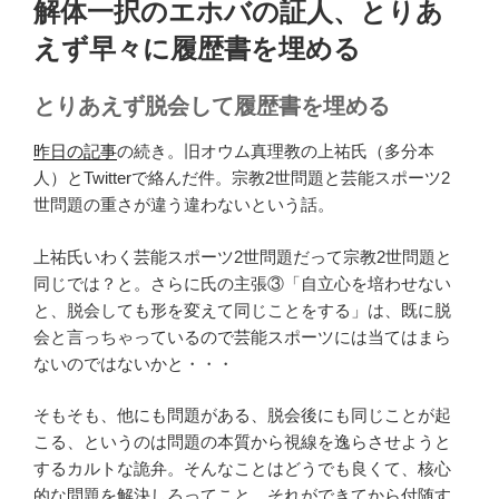
解体一択のエホバの証人、とりあ
日:
えず早々に履歴書を埋める
とりあえず脱会して履歴書を埋める
昨日の記事
の続き。旧オウム真理教の上祐氏（多分本
人）とTwitterで絡んだ件。宗教2世問題と芸能スポーツ2
世問題の重さが違う違わないという話。
上祐氏いわく芸能スポーツ2世問題だって宗教2世問題と
同じでは？と。さらに氏の主張③「自立心を培わせない
と、脱会しても形を変えて同じことをする」は、既に脱
会と言っちゃっているので芸能スポーツには当てはまら
ないのではないかと・・・
そもそも、他にも問題がある、脱会後にも同じことが起
こる、というのは問題の本質から視線を逸らさせようと
するカルトな詭弁。そんなことはどうでも良くて、核心
的な問題を解決しろってこと。それができてから付随す