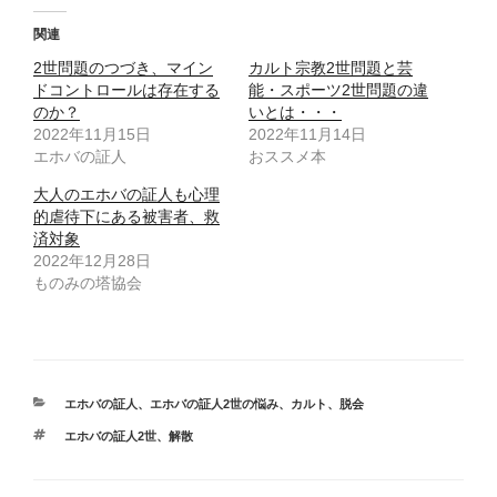
関連
2世問題のつづき、マイン
カルト宗教2世問題と芸
ドコントロールは存在する
能・スポーツ2世問題の違
のか？
いとは・・・
2022年11月15日
2022年11月14日
エホバの証人
おススメ本
大人のエホバの証人も心理
的虐待下にある被害者、救
済対象
2022年12月28日
ものみの塔協会
カ
エホバの証人
、
エホバの証人2世の悩み
、
カルト
、
脱会
テ
タ
エホバの証人2世
、
解散
ゴ
グ
リ
ー