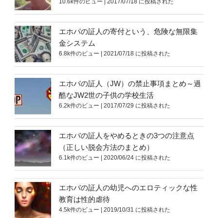
10.6k件のビュー
|
2017/07/18 に投稿された
エホバの証人の寄付という、危険な無限集
金システム
6.8k件のビュー
|
2021/07/18 に投稿された
エホバの証人（JW）の禁止事項まとめ～過
酷なJW2世の子供の学校生活
6.2k件のビュー
|
2017/07/29 に投稿された
エホバの証人をやめるときの3つの注意点
（正しい脱会方法のまとめ）
6.1k件のビュー
|
2020/06/24 に投稿された
エホバの証人の幼児へのエロティックな性
教育は性的虐待
4.5k件のビュー
|
2019/10/31 に投稿された