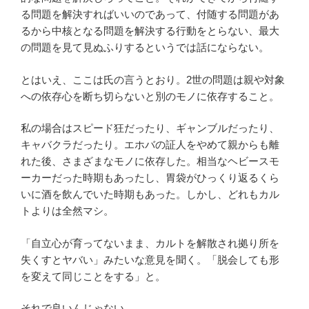
る問題を解決すればいいのであって、付随する問題があ
るから中核となる問題を解決する行動をとらない、最大
の問題を見て見ぬふりするというでは話にならない。
とはいえ、ここは氏の言うとおり。2世の問題は親や対象
への依存心を断ち切らないと別のモノに依存すること。
私の場合はスピード狂だったり、ギャンブルだったり、
キャバクラだったり。エホバの証人をやめて親からも離
れた後、さまざまなモノに依存した。相当なヘビースモ
ーカーだった時期もあったし、胃袋がひっくり返るくら
いに酒を飲んでいた時期もあった。しかし、どれもカル
トよりは全然マシ。
「自立心が育ってないまま、カルトを解散され拠り所を
失くすとヤバい」みたいな意見を聞く。「脱会しても形
を変えて同じことをする」と。
それで良いんじゃない。