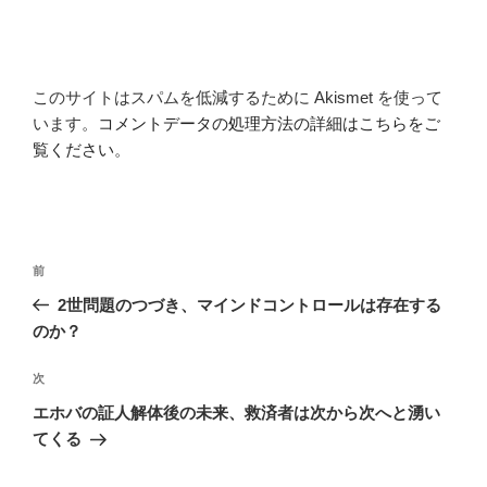
このサイトはスパムを低減するために Akismet を使って
います。
コメントデータの処理方法の詳細はこちらをご
覧ください
。
投
前
前
稿
の
2世問題のつづき、マインドコントロールは存在する
ナ
投
のか？
ビ
稿
ゲ
次
次
の
ー
エホバの証人解体後の未来、救済者は次から次へと湧い
投
シ
てくる
稿
ョ