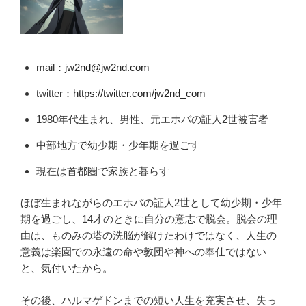
mail：
jw2nd@jw2nd.com
twitter：
https://twitter.com/jw2nd_com
1980年代生まれ、男性、元エホバの証人2世被害者
中部地方で幼少期・少年期を過ごす
現在は首都圏で家族と暮らす
ほぼ生まれながらのエホバの証人2世として幼少期・少年
期を過ごし、14才のときに自分の意志で脱会。脱会の理
由は、ものみの塔の洗脳が解けたわけではなく、人生の
意義は楽園での永遠の命や教団や神への奉仕ではない
と、気付いたから。
その後、ハルマゲドンまでの短い人生を充実させ、失っ