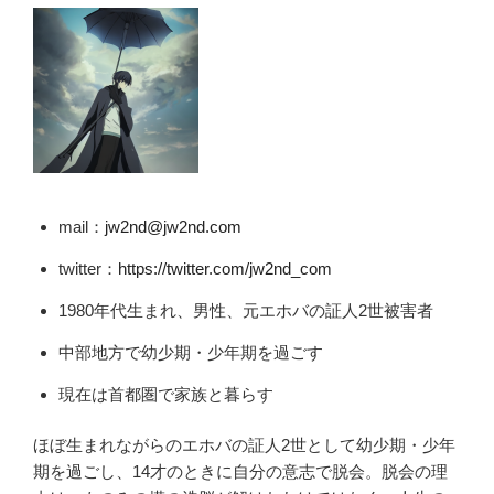
mail：
jw2nd@jw2nd.com
twitter：
https://twitter.com/jw2nd_com
1980年代生まれ、男性、元エホバの証人2世被害者
中部地方で幼少期・少年期を過ごす
現在は首都圏で家族と暮らす
ほぼ生まれながらのエホバの証人2世として幼少期・少年
期を過ごし、14才のときに自分の意志で脱会。脱会の理