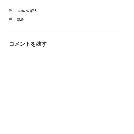
カ
エホバの証人
テ
タ
詭弁
ゴ
グ
リ
ー
コメントを残す