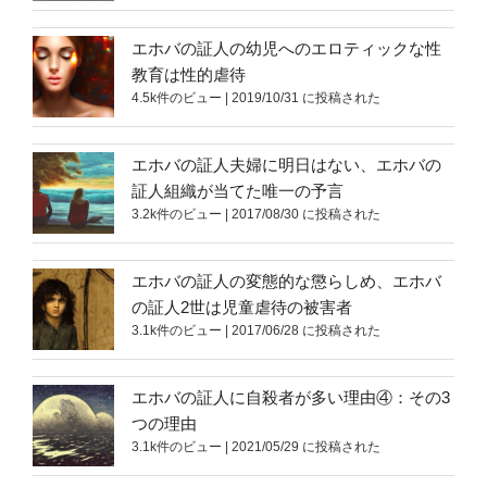
エホバの証人の幼児へのエロティックな性
教育は性的虐待
4.5k件のビュー
|
2019/10/31 に投稿された
エホバの証人夫婦に明日はない、エホバの
証人組織が当てた唯一の予言
3.2k件のビュー
|
2017/08/30 に投稿された
エホバの証人の変態的な懲らしめ、エホバ
の証人2世は児童虐待の被害者
3.1k件のビュー
|
2017/06/28 に投稿された
エホバの証人に自殺者が多い理由④：その3
つの理由
3.1k件のビュー
|
2021/05/29 に投稿された