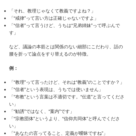
「それ、教理じゃなくて教義ですよね？」
「“戒律”って言い方は正確じゃないですよ」
「“信者”って言うけど、うちは“兄弟姉妹”って呼ぶんで
す」
など、議論の本筋とは関係のない細部にこだわり、話の
腰を折って論点をすり替えるのが特徴。
例：
「“教理”って言ったけど、それは“教義”のことですか？」
「“信者”という表現は、うちでは使いません」
「“布教”という言葉は不適切です。“伝道”と言ってくださ
い」
「“勧誘”ではなく、“案内”です」
「“宗教団体”というより、“信仰共同体”と呼んでくださ
い」
「“あなたの言ってること、定義が曖昧ですね”」