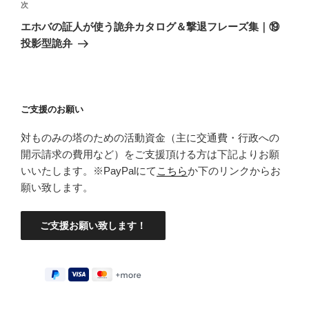
ゲ
次
次
の
ー
エホバの証人が使う詭弁カタログ＆撃退フレーズ集｜⑲
投
シ
投影型詭弁
稿
ョ
ン
ご支援のお願い
対ものみの塔のための活動資金（主に交通費・行政への
開示請求の費用など）をご支援頂ける方は下記よりお願
いいたします。※PayPalにて
こちら
か下のリンクからお
願い致します。