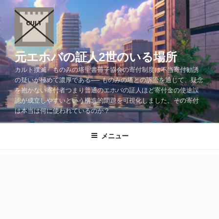
コ
ン
テ
ン
ツ
元エホバの証人2世のいる場所
へ
カルト撲滅 ものみの塔聖書冊子協会の寄付制度は不当寄付勧誘
ス
の疑いが極めて濃厚である── ものみの塔との訴訟を通じて、疑念
キ
を抱かない寄付者つまり普通のエホバの証人ほど寄付金の使途誤
ッ
認が成立しやすいという構造的問題を可視化しました。その寄付
プ
は本当は何に使われているのか？
メニュー