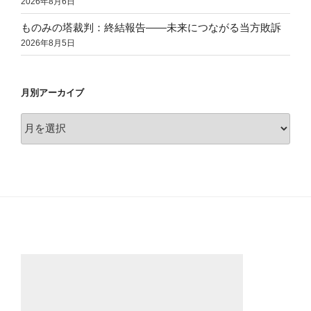
2026年8月6日
ものみの塔裁判：終結報告——未来につながる当方敗訴
2026年8月5日
月別アーカイブ
月
別
ア
ー
カ
イ
ブ