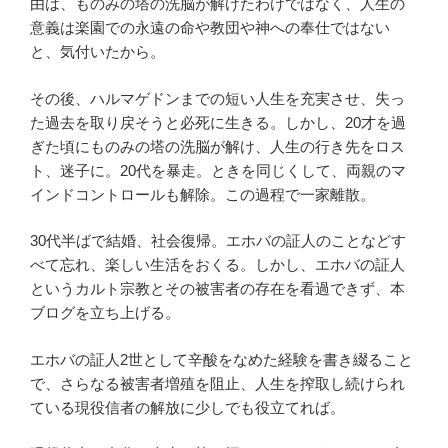
由は、ものみの塔の洗脳が解けたわけではなく、人生の
意義は楽園での永遠の命や教団や神への奉仕ではない
と、気付いたから。
その後、ハルマゲドンまでの短い人生を充実させ、失っ
た過去を取り戻そうと必死に生きる。しかし、20才を過
ぎた頃にものみの塔の洗脳が解け、人生の行き先をロス
ト、迷子に。20代を暴走。ときを同じくして、両親のマ
インドコントロールも解除。この過程で一家離散。
30代半ばで結婚、社会復帰。エホバの証人のことなどす
べて忘れ、楽しい生活をおくる。しかし、エホバの証人
というカルト宗教とその被害者の存在を看過できず、本
ブログを立ち上げる。
エホバの証人2世として辛酸をなめた経験を書き綴ること
で、さらなる被害者増殖を阻止、人生を搾取し続けられ
ている現役信者の解放に少しでも役立てれば。