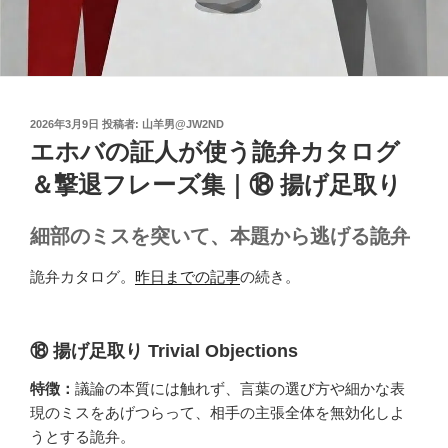
投
2026年3月9日
投稿者:
山羊男@JW2ND
稿
エホバの証人が使う詭弁カタログ
日:
＆撃退フレーズ集｜⑱ 揚げ足取り
細部のミスを突いて、本題から逃げる詭弁
詭弁カタログ。
昨日までの記事
の続き。
⑱ 揚げ足取り Trivial Objections
特徴：
議論の本質には触れず、言葉の選び方や細かな表
現のミスをあげつらって、相手の主張全体を無効化しよ
うとする詭弁。