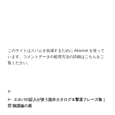
このサイトはスパムを低減するために Akismet を使って
います。
コメントデータの処理方法の詳細はこちらをご
覧ください
。
投
前
前
稿
の
エホバの証人が使う詭弁カタログ＆撃退フレーズ集｜
ナ
投
⑰ 陰謀論の盾
ビ
稿