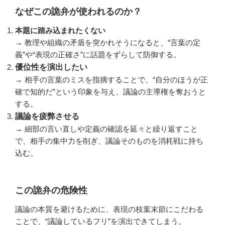
なぜこの詭弁が使われるのか？
本題に踏み込まれたくない
→ 教理や組織の矛盾を突かれそうになると、“言葉の定
義”や“表現の正確さ”に話題をずらして防御する。
優位性を演出したい
→ 相手の言葉のミスを指摘することで、“自分のほうが正
確で知的だ”という印象を与え、議論の主導権を奪おうと
する。
議論を疲弊させる
→ 細部の言い直しや定義の確認を延々と繰り返すこと
で、相手の集中力を削ぎ、議論そのものを消耗戦に持ち
込む。
この詭弁の危険性
議論の本質を避けるために、表現の枝葉末節にこだわる
ことで、“議論しているフリ”を演出できてしまう。