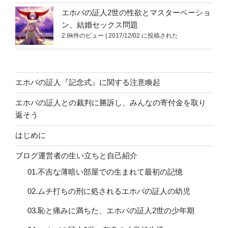
エホバの証人2世の性欲とマスターベーショ
ン、結婚セックス問題
2.9k件のビュー
|
2017/12/02 に投稿された
エホバの証人『記念式』に関する注意喚起
エホバの証人との裁判に勝訴し、みんなの寄付金を取り
返そう
はじめに
ブログ運営者の生い立ちと自己紹介
01.不吉な薄暗い部屋での生まれて最初の記憶
02.ムチ打ちの刑に処されるエホバの証人の幼児
03.恥と痛みに満ちた、エホバの証人2世の少年期