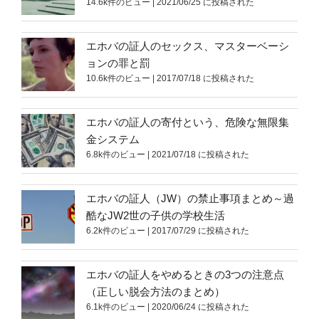
14.6k件のビュー
|
2021/06/25 に投稿された
エホバの証人のセックス、マスターベーシ
ョンの罪と罰
10.6k件のビュー
|
2017/07/18 に投稿された
エホバの証人の寄付という、危険な無限集
金システム
6.8k件のビュー
|
2021/07/18 に投稿された
エホバの証人（JW）の禁止事項まとめ～過
酷なJW2世の子供の学校生活
6.2k件のビュー
|
2017/07/29 に投稿された
エホバの証人をやめるときの3つの注意点
（正しい脱会方法のまとめ）
6.1k件のビュー
|
2020/06/24 に投稿された