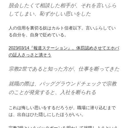
脱会したくて相談した相手が、それを言いふら
してしまい、恥ずかしい思いをした
人の信用を裏切る奴はカルト信者以下。言いふらしてい
る自分を、自身で貶めている。
2023/03/14『報道ステーション』、体罰認めさせてエホバ
の証人さっさと潰そう
宗教2世であると知った方が、仕事を断ってきた
就職の際は、バッググラウンドチェックで宗教
のことが発覚すると、入社を断られる
これは悔しい思いをするだろうが、職場に潜り込むまで
は、出自はひた隠しにしたほうがいい。
宗教2世というバックボーンを明かして就職しようという