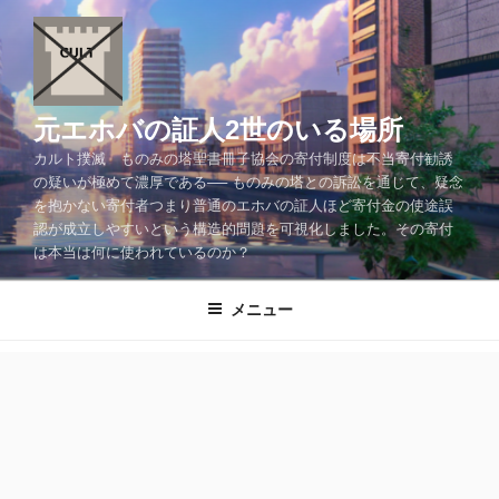
コ
ン
テ
ン
ツ
元エホバの証人2世のいる場所
へ
カルト撲滅 ものみの塔聖書冊子協会の寄付制度は不当寄付勧誘
ス
の疑いが極めて濃厚である── ものみの塔との訴訟を通じて、疑念
キ
を抱かない寄付者つまり普通のエホバの証人ほど寄付金の使途誤
ッ
認が成立しやすいという構造的問題を可視化しました。その寄付
プ
は本当は何に使われているのか？
メニュー