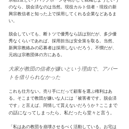
のなら、脱会済なのは当然。現役カルト信者・現役の新
興宗教信者と知った上で採用してくれる企業などあるま
い。
脱会していても、断トツで優秀なら話は別だが、多少優
秀なくらいであれば、採用担当は安全策を取る。当然、
新興宗教絡みの応募者は採用しないだろう。不憫だが、
元凶は宗教団体の方にある。
大家が教団の信者が嫌いという理由で、アパー
トを借りられなかった
これも仕方ない。売り手にだって顧客を選ぶ権利はあ
る。そこまで教団が嫌いな人には「被害者です。脱会済
です」と言えば、同情して貰えないだろうか？こ
こまで
の話になってしまったら、私だったら堂々と言う。
「私はあの教団を崩壊させるべく活動している。お宅は