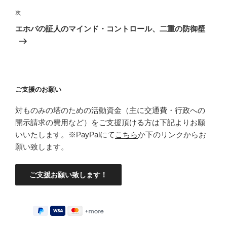
ゲ
次
次
の
ー
エホバの証人のマインド・コントロール、二重の防御壁
投
シ
稿
ョ
ン
ご支援のお願い
対ものみの塔のための活動資金（主に交通費・行政への
開示請求の費用など）をご支援頂ける方は下記よりお願
いいたします。※PayPalにて
こちら
か下のリンクからお
願い致します。