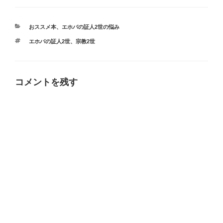
カ
おススメ本
、
エホバの証人2世の悩み
テ
タ
エホバの証人2世
、
宗教2世
ゴ
グ
リ
ー
コメントを残す