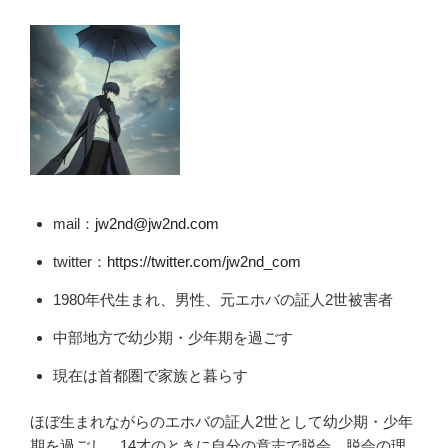
mail：
jw2nd@jw2nd.com
twitter：
https://twitter.com/jw2nd_com
1980年代生まれ、男性、元エホバの証人2世被害者
中部地方で幼少期・少年期を過ごす
現在は首都圏で家族と暮らす
ほぼ生まれながらのエホバの証人2世として幼少期・少年
期を過ごし、14才のときに自分の意志で脱会。脱会の理