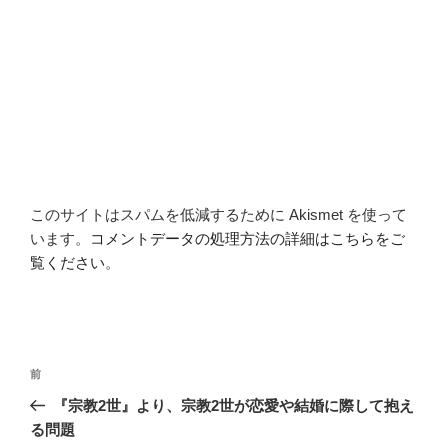
このサイトはスパムを低減するために Akismet を使って
います。
コメントデータの処理方法の詳細はこちらをご
覧ください
。
投
前
前
稿
の
『宗教2世』より、宗教2世が恋愛や結婚に際して抱え
ナ
投
る問題
ビ
稿