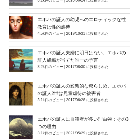
6.1k件のビュー
|
2020/06/24 に投稿された
エホバの証人の幼児へのエロティックな性
教育は性的虐待
4.5k件のビュー
|
2019/10/31 に投稿された
エホバの証人夫婦に明日はない、エホバの
証人組織が当てた唯一の予言
3.2k件のビュー
|
2017/08/30 に投稿された
エホバの証人の変態的な懲らしめ、エホバ
の証人2世は児童虐待の被害者
3.1k件のビュー
|
2017/06/28 に投稿された
エホバの証人に自殺者が多い理由④：その3
つの理由
3.1k件のビュー
|
2021/05/29 に投稿された