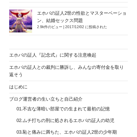
エホバの証人2世の性欲とマスターベーショ
ン、結婚セックス問題
2.9k件のビュー
|
2017/12/02 に投稿された
エホバの証人『記念式』に関する注意喚起
エホバの証人との裁判に勝訴し、みんなの寄付金を取り
返そう
はじめに
ブログ運営者の生い立ちと自己紹介
01.不吉な薄暗い部屋での生まれて最初の記憶
02.ムチ打ちの刑に処されるエホバの証人の幼児
03.恥と痛みに満ちた、エホバの証人2世の少年期