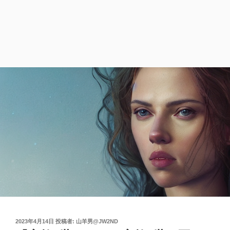
投
2023年4月14日
投稿者:
山羊男@JW2ND
稿