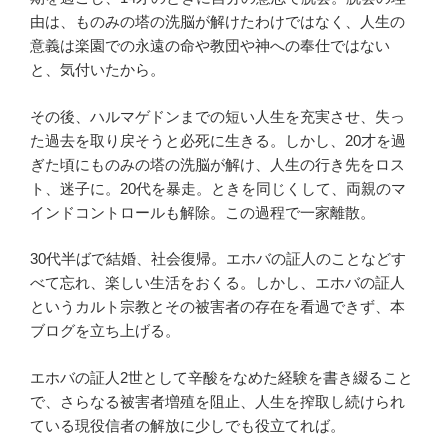
由は、ものみの塔の洗脳が解けたわけではなく、人生の
意義は楽園での永遠の命や教団や神への奉仕ではない
と、気付いたから。
その後、ハルマゲドンまでの短い人生を充実させ、失っ
た過去を取り戻そうと必死に生きる。しかし、20才を過
ぎた頃にものみの塔の洗脳が解け、人生の行き先をロス
ト、迷子に。20代を暴走。ときを同じくして、両親のマ
インドコントロールも解除。この過程で一家離散。
30代半ばで結婚、社会復帰。エホバの証人のことなどす
べて忘れ、楽しい生活をおくる。しかし、エホバの証人
というカルト宗教とその被害者の存在を看過できず、本
ブログを立ち上げる。
エホバの証人2世として辛酸をなめた経験を書き綴ること
で、さらなる被害者増殖を阻止、人生を搾取し続けられ
ている現役信者の解放に少しでも役立てれば。