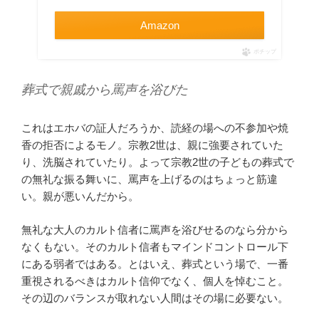
Amazon
ポチップ
葬式で親戚から罵声を浴びた
これはエホバの証人だろうか、読経の場への不参加や焼
香の拒否によるモノ。宗教2世は、親に強要されていた
り、洗脳されていたり。よって宗教2世の子どもの葬式で
の無礼な振る舞いに、罵声を上げるのはちょっと筋違
い。親が悪いんだから。
無礼な大人のカルト信者に罵声を浴びせるのなら分から
なくもない。そのカルト信者もマインドコントロール下
にある弱者ではある。とはいえ、葬式という場で、一番
重視されるべきはカルト信仰でなく、個人を悼むこと。
その辺のバランスが取れない人間はその場に必要ない。