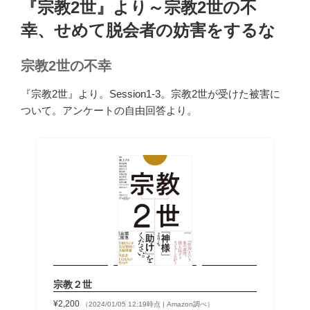
『宗教2世』より～宗教2世の不
日:
幸、せめて脱会者の妨害をするな
宗教2世の不幸
『宗教2世』より。Session1-3。宗教2世が受けた被害に
ついて。アンケートの自由回答より。
宗教２世
¥2,200
（2024/01/05 12:19時点 | Amazon調べ）