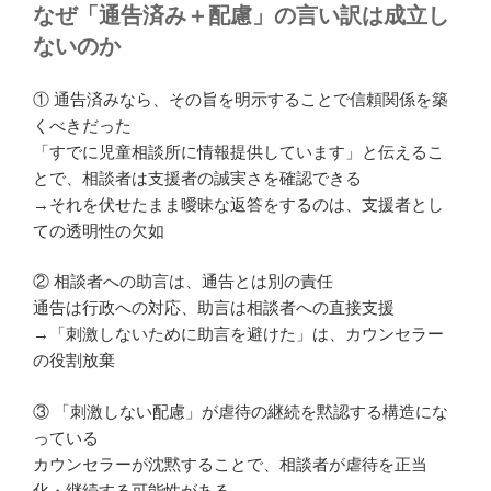
なぜ「通告済み＋配慮」の言い訳は成立し
ないのか
① 通告済みなら、その旨を明示することで信頼関係を築
くべきだった
「すでに児童相談所に情報提供しています」と伝えるこ
とで、相談者は支援者の誠実さを確認できる
→それを伏せたまま曖昧な返答をするのは、支援者とし
ての透明性の欠如
② 相談者への助言は、通告とは別の責任
通告は行政への対応、助言は相談者への直接支援
→「刺激しないために助言を避けた」は、カウンセラー
の役割放棄
③ 「刺激しない配慮」が虐待の継続を黙認する構造にな
っている
カウンセラーが沈黙することで、相談者が虐待を正当
化・継続する可能性がある