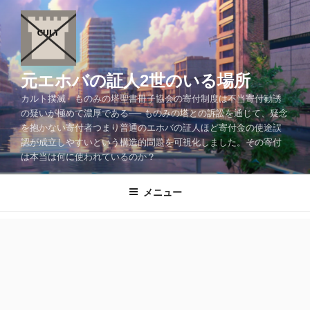
コ
ン
テ
ン
ツ
元エホバの証人2世のいる場所
へ
カルト撲滅 ものみの塔聖書冊子協会の寄付制度は不当寄付勧誘
ス
の疑いが極めて濃厚である── ものみの塔との訴訟を通じて、疑念
キ
を抱かない寄付者つまり普通のエホバの証人ほど寄付金の使途誤
ッ
認が成立しやすいという構造的問題を可視化しました。その寄付
プ
は本当は何に使われているのか？
メニュー