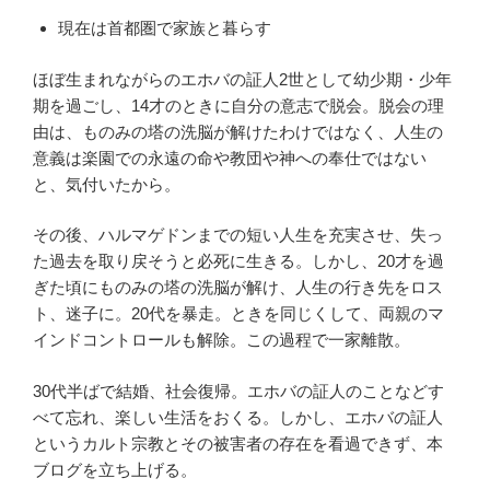
現在は首都圏で家族と暮らす
ほぼ生まれながらのエホバの証人2世として幼少期・少年
期を過ごし、14才のときに自分の意志で脱会。脱会の理
由は、ものみの塔の洗脳が解けたわけではなく、人生の
意義は楽園での永遠の命や教団や神への奉仕ではない
と、気付いたから。
その後、ハルマゲドンまでの短い人生を充実させ、失っ
た過去を取り戻そうと必死に生きる。しかし、20才を過
ぎた頃にものみの塔の洗脳が解け、人生の行き先をロス
ト、迷子に。20代を暴走。ときを同じくして、両親のマ
インドコントロールも解除。この過程で一家離散。
30代半ばで結婚、社会復帰。エホバの証人のことなどす
べて忘れ、楽しい生活をおくる。しかし、エホバの証人
というカルト宗教とその被害者の存在を看過できず、本
ブログを立ち上げる。