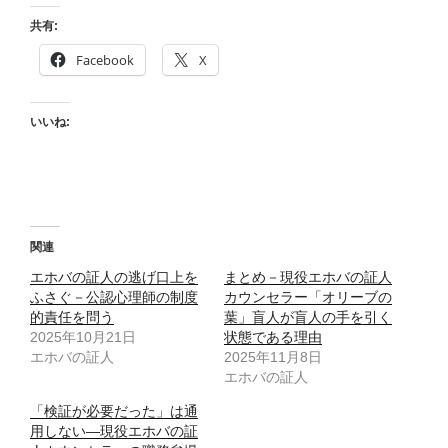
共有:
Facebook
X
いいね:
関連
エホバの証人の逃げ口上を
まとめ－現役エホバの証人
ふさぐ－公認心理師の制度
カウンセラー「オリーブの
的責任を問う
葉」盲人が盲人の手を引く
2025年10月21日
状態である理由
エホバの証人
2025年11月8日
エホバの証人
「検証が必要だった」は通
用しない―現役エホバの証