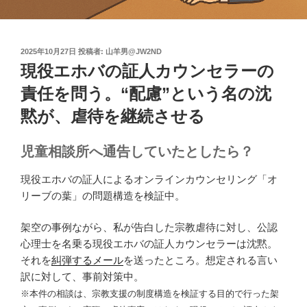
投
2025年10月27日
投稿者:
山羊男@JW2ND
稿
現役エホバの証人カウンセラーの
日:
責任を問う。“配慮”という名の沈
黙が、虐待を継続させる
児童相談所へ通告していたとしたら？
現役エホバの証人によるオンラインカウンセリング「オ
リーブの葉」の問題構造を検証中。
架空の事例ながら、私が告白した宗教虐待に対し、公認
心理士を名乗る現役エホバの証人カウンセラーは沈黙。
それを
糾弾するメール
を送ったところ。想定される言い
訳に対して、事前対策中。
※本件の相談は、宗教支援の制度構造を検証する目的で行った架