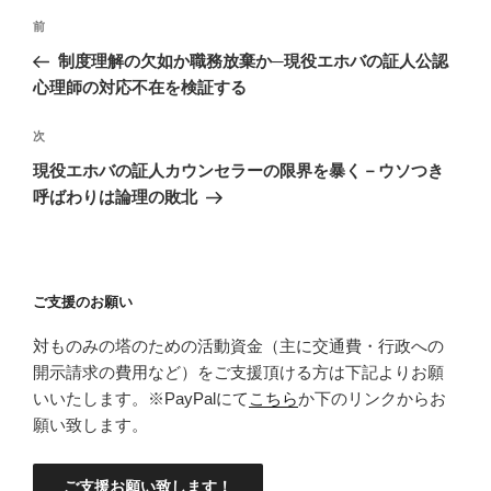
投
前
前
稿
の
制度理解の欠如か職務放棄か─現役エホバの証人公認
ナ
投
心理師の対応不在を検証する
ビ
稿
ゲ
次
次
の
ー
現役エホバの証人カウンセラーの限界を暴く－ウソつき
投
シ
呼ばわりは論理の敗北
稿
ョ
ン
ご支援のお願い
対ものみの塔のための活動資金（主に交通費・行政への
開示請求の費用など）をご支援頂ける方は下記よりお願
いいたします。※PayPalにて
こちら
か下のリンクからお
願い致します。