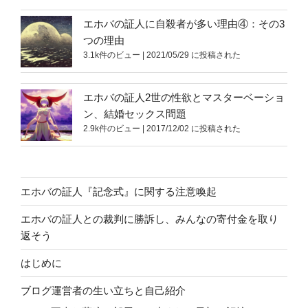
エホバの証人に自殺者が多い理由④：その3
つの理由
3.1k件のビュー
|
2021/05/29 に投稿された
エホバの証人2世の性欲とマスターベーショ
ン、結婚セックス問題
2.9k件のビュー
|
2017/12/02 に投稿された
エホバの証人『記念式』に関する注意喚起
エホバの証人との裁判に勝訴し、みんなの寄付金を取り
返そう
はじめに
ブログ運営者の生い立ちと自己紹介