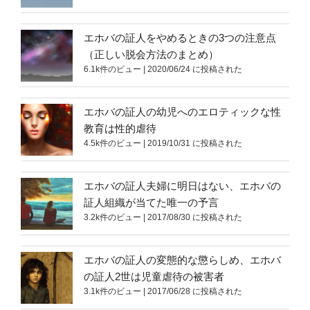
エホバの証人をやめるときの3つの注意点
（正しい脱会方法のまとめ）
6.1k件のビュー
|
2020/06/24 に投稿された
エホバの証人の幼児へのエロティックな性
教育は性的虐待
4.5k件のビュー
|
2019/10/31 に投稿された
エホバの証人夫婦に明日はない、エホバの
証人組織が当てた唯一の予言
3.2k件のビュー
|
2017/08/30 に投稿された
エホバの証人の変態的な懲らしめ、エホバ
の証人2世は児童虐待の被害者
3.1k件のビュー
|
2017/06/28 に投稿された