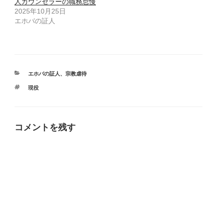
人カウンセラーの職務怠慢
2025年10月25日
エホバの証人
カ
エホバの証人
、
宗教虐待
テ
タ
現役
ゴ
グ
リ
ー
コメントを残す