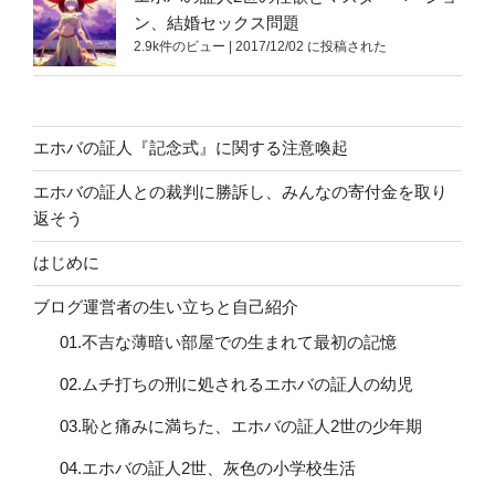
ン、結婚セックス問題
2.9k件のビュー
|
2017/12/02 に投稿された
エホバの証人『記念式』に関する注意喚起
エホバの証人との裁判に勝訴し、みんなの寄付金を取り
返そう
はじめに
ブログ運営者の生い立ちと自己紹介
01.不吉な薄暗い部屋での生まれて最初の記憶
02.ムチ打ちの刑に処されるエホバの証人の幼児
03.恥と痛みに満ちた、エホバの証人2世の少年期
04.エホバの証人2世、灰色の小学校生活