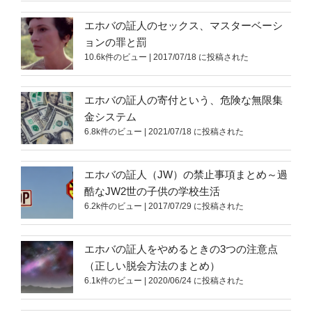
エホバの証人のセックス、マスターベーシ
ョンの罪と罰
10.6k件のビュー
|
2017/07/18 に投稿された
エホバの証人の寄付という、危険な無限集
金システム
6.8k件のビュー
|
2021/07/18 に投稿された
エホバの証人（JW）の禁止事項まとめ～過
酷なJW2世の子供の学校生活
6.2k件のビュー
|
2017/07/29 に投稿された
エホバの証人をやめるときの3つの注意点
（正しい脱会方法のまとめ）
6.1k件のビュー
|
2020/06/24 に投稿された