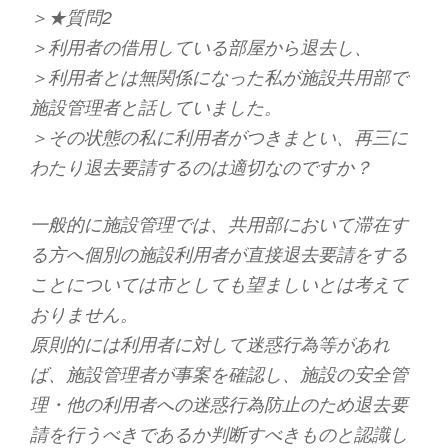
＞★質問2
＞利用者の借用している部屋から退去し、
＞利用者とは無関係になった私が施設共用部で
施設管理者と話していました。
＞その状態の私に利用者がつきまとい、再三に
わたり退去要請するのは適切なのですか？
一般的に施設管理では、共用部において滞在す
る方へ個別の施設利用者が直接退去要請をする
ことについては市としても望ましいとは考えて
おりません。
原則的には利用者に対して迷惑行為等があれ
ば、施設管理者が事案を確認し、施設の安全管
理・他の利用者への迷惑行為防止のため退去要
請を行うべきであるか判断すべきものと認識し