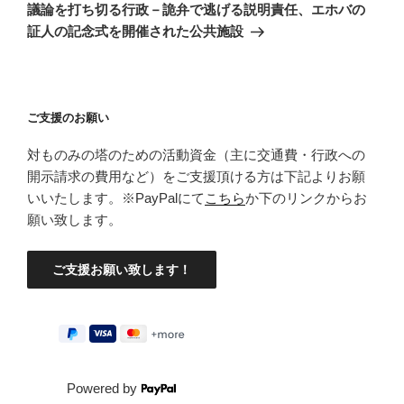
の
ー
議論を打ち切る行政－詭弁で逃げる説明責任、エホバの
投
シ
証人の記念式を開催された公共施設
稿
ョ
ン
ご支援のお願い
対ものみの塔のための活動資金（主に交通費・行政への
開示請求の費用など）をご支援頂ける方は下記よりお願
いいたします。※PayPalにて
こちら
か下のリンクからお
願い致します。
Powered by