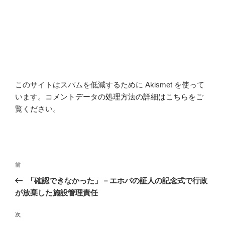
このサイトはスパムを低減するために Akismet を使って
います。
コメントデータの処理方法の詳細はこちらをご
覧ください
。
投
前
前
稿
の
「確認できなかった」－エホバの証人の記念式で行政
ナ
投
が放棄した施設管理責任
ビ
稿
ゲ
次
次