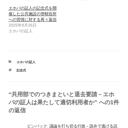
エホバの証人の記念式を開
催した公共施設の管轄役所
への苦情に対する再々返信
2025年9月26日
エホバの証人
カ
エホバの証人
テ
タ
記念式
ゴ
グ
リ
ー
“共用部でのつきまといと退去要請－エホ
バの証人は果たして適切利用者か” への1件
の返信
ピンバック:
議論を打ち切る行政－詭弁で逃げる説