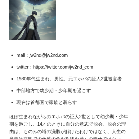
mail：
jw2nd@jw2nd.com
twitter：
https://twitter.com/jw2nd_com
1980年代生まれ、男性、元エホバの証人2世被害者
中部地方で幼少期・少年期を過ごす
現在は首都圏で家族と暮らす
ほぼ生まれながらのエホバの証人2世として幼少期・少年
期を過ごし、14才のときに自分の意志で脱会。脱会の理
由は、ものみの塔の洗脳が解けたわけではなく、人生の
意義は楽園での永遠の命や教団や神への奉仕ではない