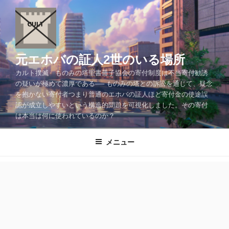
コ
ン
テ
ン
ツ
元エホバの証人2世のいる場所
へ
カルト撲滅 ものみの塔聖書冊子協会の寄付制度は不当寄付勧誘
ス
の疑いが極めて濃厚である── ものみの塔との訴訟を通じて、疑念
キ
を抱かない寄付者つまり普通のエホバの証人ほど寄付金の使途誤
ッ
認が成立しやすいという構造的問題を可視化しました。その寄付
プ
は本当は何に使われているのか？
メニュー