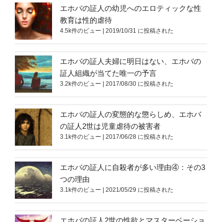
エホバの証人の幼児へのエロティックな性
教育は性的虐待
4.5k件のビュー
|
2019/10/31 に投稿された
エホバの証人夫婦に明日はない、エホバの
証人組織が当てた唯一の予言
3.2k件のビュー
|
2017/08/30 に投稿された
エホバの証人の変態的な懲らしめ、エホバ
の証人2世は児童虐待の被害者
3.1k件のビュー
|
2017/06/28 に投稿された
エホバの証人に自殺者が多い理由④：その3
つの理由
3.1k件のビュー
|
2021/05/29 に投稿された
エホバの証人2世の性欲とマスターベーショ