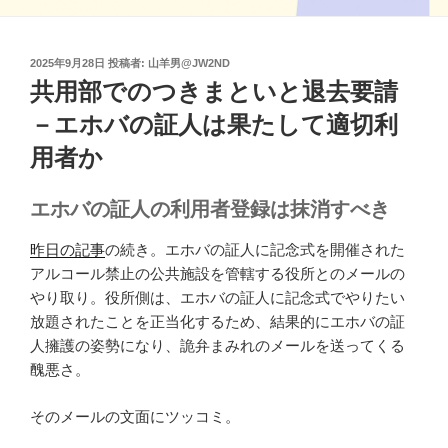
投
2025年9月28日
投稿者:
山羊男@JW2ND
稿
共用部でのつきまといと退去要請
日:
－エホバの証人は果たして適切利
用者か
エホバの証人の利用者登録は抹消すべき
昨日の記事
の続き。エホバの証人に記念式を開催された
アルコール禁止の公共施設を管轄する役所とのメールの
やり取り。役所側は、エホバの証人に記念式でやりたい
放題されたことを正当化するため、結果的にエホバの証
人擁護の姿勢になり、詭弁まみれのメールを送ってくる
醜悪さ。
そのメールの文面にツッコミ。