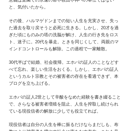
と、気付いたから。
その後、ハルマゲドンまでの短い人生を充実させ、失っ
た過去を取り戻そうと必死に生きる。しかし、20才を過
ぎた頃にものみの塔の洗脳が解け、人生の行き先をロス
ト、迷子に。20代を暴走。ときを同じくして、両親のマ
インドコントロールも解除。この過程で一家離散。
30代半ばで結婚、社会復帰。エホバの証人のことなどす
べて忘れ、楽しい生活をおくる。しかし、エホバの証人
というカルト宗教とその被害者の存在を看過できず、本
ブログを立ち上げる。
エホバの証人2世として辛酸をなめた経験を書き綴ること
で、さらなる被害者増殖を阻止、人生を搾取し続けられ
ている現役信者の解放に少しでも役立てれば。
現役信者は自分の人生を棒に振るだけならまだしも、布