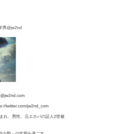
男@jw2nd
d@jw2nd.com
ps://twitter.com/jw2nd_com
生まれ、男性、元エホバの証人2世被
幼少期・少年期を過ごす