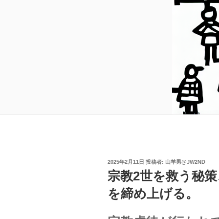
投
2025年2月11日
投稿者:
山羊男@JW2ND
稿
宗教2世を救う秘
日:
を締め上げる。