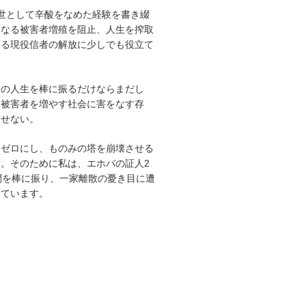
世として辛酸をなめた経験を書き綴
らなる被害者増殖を阻止、人生を搾取
いる現役信者の解放に少しでも役立て
分の人生を棒に振るだけならまだし
り被害者を増やす社会に害をなす存
逃せない。
をゼロにし、ものみの塔を崩壊させる
。そのために私は、エホバの証人2
間を棒に振り、一家離散の憂き目に遭
えています。