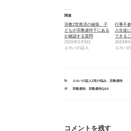
関連
宗教2世救済の秘策、子
行事不
どもが宗教虐待下にある
人生徒
か確認する質問
できる
2025年2月9日
2023年
エホバの証人
エホバ
カ
エホバの証人2世の悩み
、
宗教虐待
テ
タ
宗教虐待
、
宗教虐待Q&A
ゴ
グ
リ
ー
コメントを残す