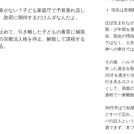
現在は首都
算がない？子ども家庭庁で予算垂れ流し
、政府に期待するだけムダなんだよ。
ほぼ生まれなが
期・少年期を過
止めて、引き離した子どもの養育に補填
会。脱会の理
の宗教法人格を停止、解散して課税する
ではなく、人
る。
神への奉仕で
その後、ハル
失った過去を
20才を過ぎた
行き先をロスト
くして、両親
過程で一家離
30代半ばで結
どすべて忘れ
バの証人とい
過できず、本