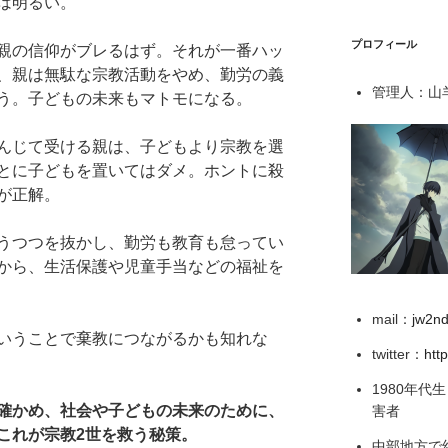
は明るい。
プロフィール
親の信仰がブレるはず。それが一番ハッ
、親は無駄な宗教活動をやめ、勤労の義
管理人：山羊
う。子どもの未来もマトモになる。
んじて受ける親は、子どもより宗教を選
とに子どもを置いてはダメ。ホントに殺
が正解。
うつつを抜かし、勤労も教育も怠ってい
から、生活保護や児童手当などの福祉を
mail：
jw2n
いうことで棄教につながるかも知れな
twitter：
htt
1980年代
確かめ、社会や子どもの未来のために、
害者
これが宗教2世を救う秘策。
中部地方で