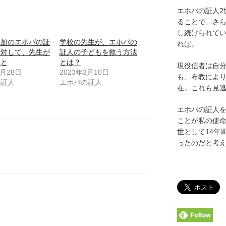
エホバの証人2
ることで、さ
し続けられて
参加のエホバの証
学校の先生が、エホバの
れば。
に対して、先生が
証人の子どもを救う方法
こと
とは？
現役信者は自
5月28日
2023年3月10日
も、布教によ
の証人
エホバの証人
在。これも見
エホバの証人
ことが私の使命
世として14年
ったのだと考