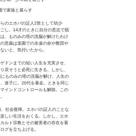
圏で家族と暮らす
らのエホバの証人2世として幼少
ごし、14才のときに自分の意志で脱
由は、ものみの塔の洗脳が解けたわけ
生の意義は楽園での永遠の命や教団や
はないと、気付いたから。
マゲドンまでの短い人生を充実させ、
取り戻そうと必死に生きる。しかし、
頃にものみの塔の洗脳が解け、人生の
、迷子に。20代を暴走。ときを同じ
のマインドコントロールも解除。この
散。
婚、社会復帰。エホバの証人のことな
、楽しい生活をおくる。しかし、エホ
うカルト宗教とその被害者の存在を看
ブログを立ち上げる。