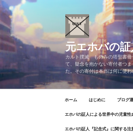
コ
ン
テ
ン
ツ
へ
元エホバの証
ス
キ
カルト撲滅 ものみの塔聖書冊
ッ
て、疑念を抱かない寄付者つま
プ
た。その寄付は本当は何に使わ
ホーム
はじめに
ブログ
エホバの証人による世界中の児童性
エホバの証人『記念式』に関する注