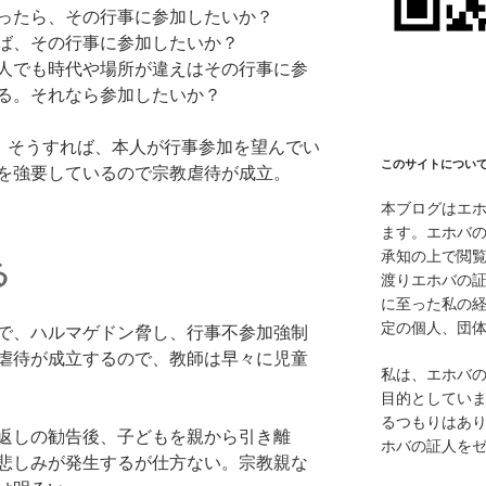
ったら、その行事に参加したいか？
ば、その行事に参加したいか？
人でも時代や場所が違えはその行事に参
る。それなら参加したいか？
く。そうすれば、本人が行事参加を望んでい
このサイトについ
を強要しているので宗教虐待が成立。
本ブログはエ
ます。エホバ
承知の上で閲覧
る
渡りエホバの
に至った私の
定の個人、団
で、ハルマゲドン脅し、行事不参加強制
虐待が成立するので、教師は早々に児童
私は、エホバ
目的としてい
るつもりはあ
返しの勧告後、子どもを親から引き離
ホバの証人を
悲しみが発生するが仕方ない。宗教親な