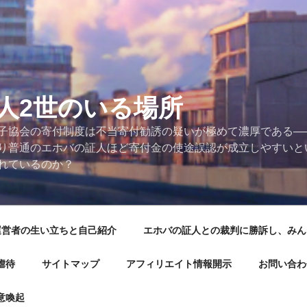
人2世のいる場所
子協会の寄付制度は不当寄付勧誘の疑いが極めて濃厚である──
り普通のエホバの証人ほど寄付金の使途誤認が成立しやすいと
れているのか？
運営者の生い立ちと自己紹介
エホバの証人との裁判に勝訴し、みん
虐待
サイトマップ
アフィリエイト情報開示
お問い合わ
意喚起