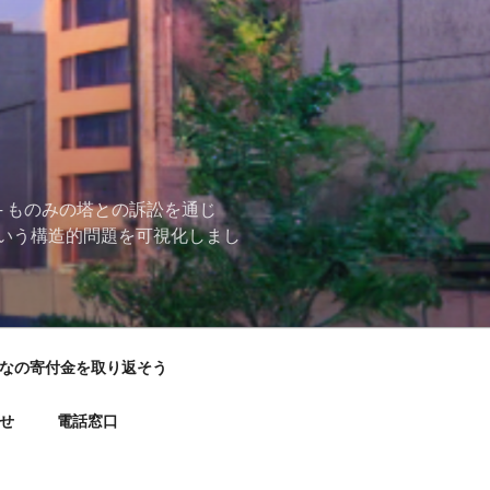
 ものみの塔との訴訟を通じ
いう構造的問題を可視化しまし
なの寄付金を取り返そう
せ
電話窓口