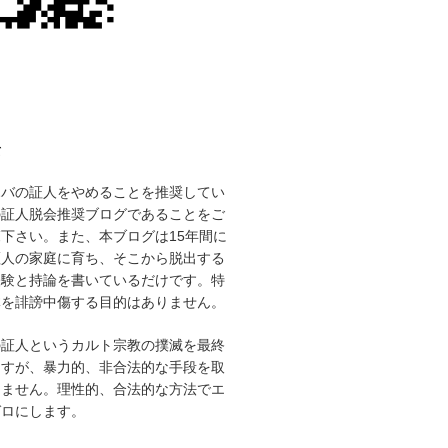
て
ホバの証人をやめることを推奨してい
の証人脱会推奨ブログであることをご
下さい。また、本ブログは15年間に
証人の家庭に育ち、そこから脱出する
経験と持論を書いているだけです。特
体を誹謗中傷する目的はありません。
の証人というカルト宗教の撲滅を最終
ますが、暴力的、非合法的な手段を取
りません。理性的、合法的な方法でエ
ゼロにします。