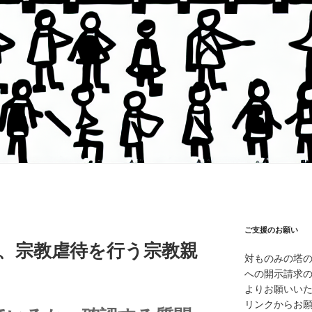
ご支援のお願い
策、宗教虐待を行う宗教親
対ものみの塔
への開示請求
よりお願いいたし
リンクからお