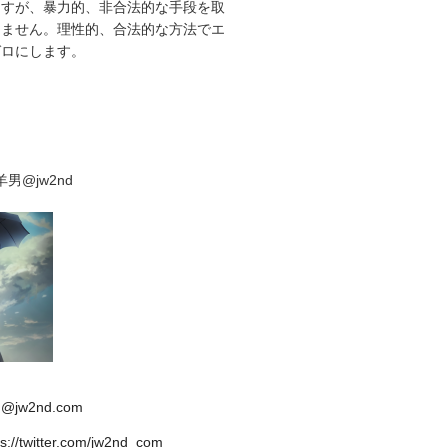
ますが、暴力的、非合法的な手段を取
りません。理性的、合法的な方法でエ
ゼロにします。
男@jw2nd
d@jw2nd.com
ps://twitter.com/jw2nd_com