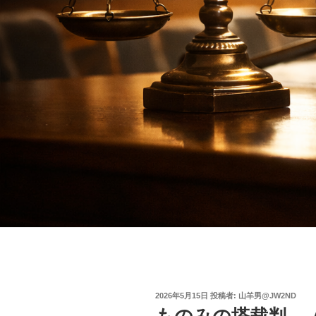
投
2026年5月15日
投稿者:
山羊男@JW2ND
稿
ものみの塔裁判──