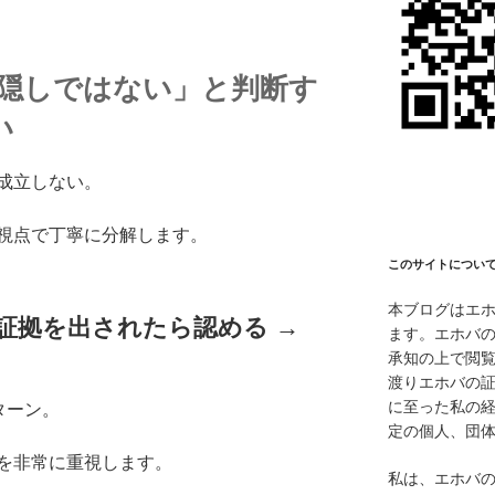
体隠しではない」と判断す
い
成立しない。
視点で丁寧に分解します。
このサイトについ
本ブログはエ
→ 証拠を出されたら認める →
ます。エホバ
承知の上で閲覧
渡りエホバの
に至った私の
ターン。
定の個人、団
を非常に重視します。
私は、エホバ