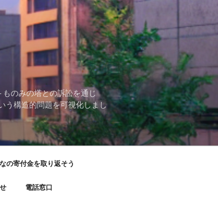
 ものみの塔との訴訟を通じ
いう構造的問題を可視化しまし
なの寄付金を取り返そう
せ
電話窓口