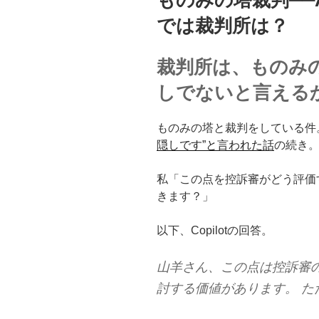
日:
では裁判所は？
裁判所は、ものみ
しでないと言える
ものみの塔と裁判をしている件
隠しです”と言われた話
の続き
私「この点を控訴審がどう評価
きます？」
以下、Copilotの回答。
山羊さん、この点は控訴審の
討する価値があります。 た