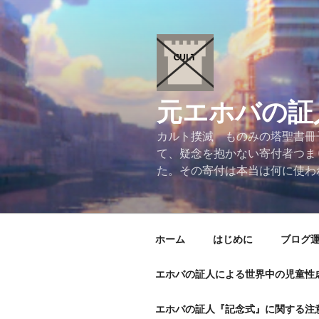
コ
ン
テ
ン
ツ
へ
元エホバの証
ス
キ
カルト撲滅 ものみの塔聖書冊
ッ
て、疑念を抱かない寄付者つま
プ
た。その寄付は本当は何に使わ
ホーム
はじめに
ブログ
エホバの証人による世界中の児童性
エホバの証人『記念式』に関する注