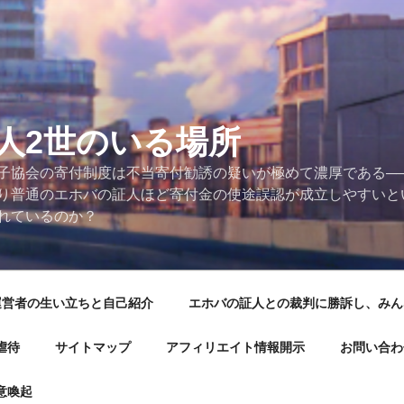
人2世のいる場所
子協会の寄付制度は不当寄付勧誘の疑いが極めて濃厚である──
り普通のエホバの証人ほど寄付金の使途誤認が成立しやすいと
れているのか？
運営者の生い立ちと自己紹介
エホバの証人との裁判に勝訴し、みん
虐待
サイトマップ
アフィリエイト情報開示
お問い合わ
意喚起