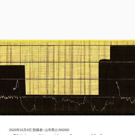
投
2025年10月4日
投稿者:
山羊男@JW2ND
稿