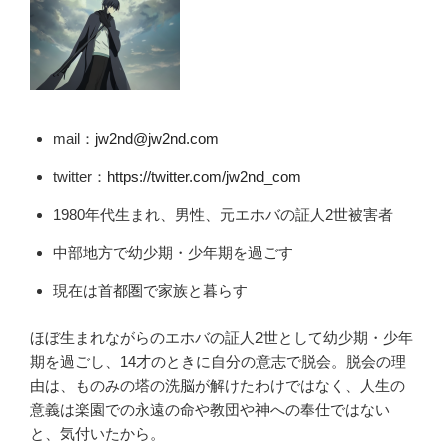
mail：
jw2nd@jw2nd.com
twitter：
https://twitter.com/jw2nd_com
1980年代生まれ、男性、元エホバの証人2世被害者
中部地方で幼少期・少年期を過ごす
現在は首都圏で家族と暮らす
ほぼ生まれながらのエホバの証人2世として幼少期・少年
期を過ごし、14才のときに自分の意志で脱会。脱会の理
由は、ものみの塔の洗脳が解けたわけではなく、人生の
意義は楽園での永遠の命や教団や神への奉仕ではない
と、気付いたから。