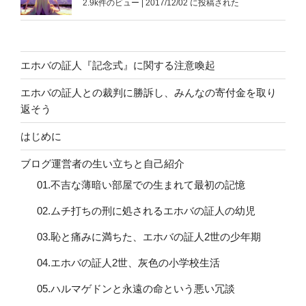
2.9k件のビュー
|
2017/12/02 に投稿された
エホバの証人『記念式』に関する注意喚起
エホバの証人との裁判に勝訴し、みんなの寄付金を取り
返そう
はじめに
ブログ運営者の生い立ちと自己紹介
01.不吉な薄暗い部屋での生まれて最初の記憶
02.ムチ打ちの刑に処されるエホバの証人の幼児
03.恥と痛みに満ちた、エホバの証人2世の少年期
04.エホバの証人2世、灰色の小学校生活
05.ハルマゲドンと永遠の命という悪い冗談