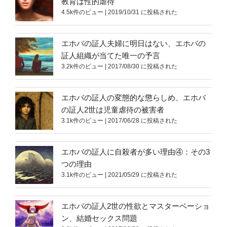
教育は性的虐待
4.5k件のビュー
|
2019/10/31 に投稿された
エホバの証人夫婦に明日はない、エホバの
証人組織が当てた唯一の予言
3.2k件のビュー
|
2017/08/30 に投稿された
エホバの証人の変態的な懲らしめ、エホバ
の証人2世は児童虐待の被害者
3.1k件のビュー
|
2017/06/28 に投稿された
エホバの証人に自殺者が多い理由④：その3
つの理由
3.1k件のビュー
|
2021/05/29 に投稿された
エホバの証人2世の性欲とマスターベーショ
ン、結婚セックス問題