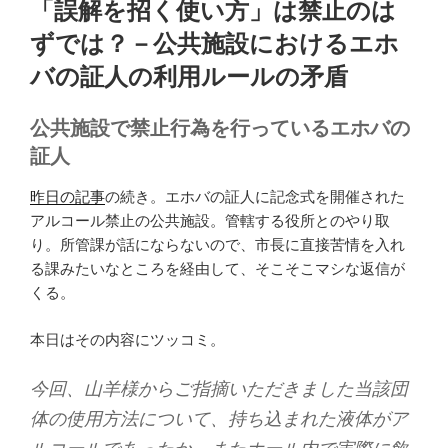
「誤解を招く使い方」は禁止のは
日:
ずでは？－公共施設におけるエホ
バの証人の利用ルールの矛盾
公共施設で禁止行為を行っているエホバの
証人
昨日の記事
の続き。エホバの証人に記念式を開催された
アルコール禁止の公共施設。管轄する役所とのやり取
り。所管課が話にならないので、市長に直接苦情を入れ
る課みたいなところを経由して、そこそこマシな返信が
くる。
本日はその内容にツッコミ。
今回、山羊様からご指摘いただきました当該団
体の使用方法について、持ち込まれた液体がア