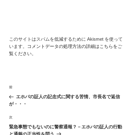
このサイトはスパムを低減するために Akismet を使って
います。
コメントデータの処理方法の詳細はこちらをご
覧ください
。
投
前
前
稿
の
エホバの証人の記念式に関する苦情、市長名で返信
ナ
投
が・・・
ビ
稿
ゲ
次
次
の
ー
緊急事態でもないのに警察通報？－エホバの証人の行動
投
シ
と通報の正当性を問う