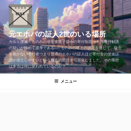
コ
ン
テ
ン
ツ
元エホバの証人2世のいる場所
へ
カルト撲滅 ものみの塔聖書冊子協会の寄付制度は不当寄付勧誘
ス
の疑いが極めて濃厚である── ものみの塔との訴訟を通じて、疑念
キ
を抱かない寄付者つまり普通のエホバの証人ほど寄付金の使途誤
ッ
認が成立しやすいという構造的問題を可視化しました。その寄付
プ
は本当は何に使われているのか？
メニュー