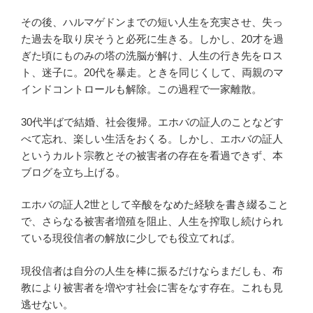
その後、ハルマゲドンまでの短い人生を充実させ、失っ
た過去を取り戻そうと必死に生きる。しかし、20才を過
ぎた頃にものみの塔の洗脳が解け、人生の行き先をロス
ト、迷子に。20代を暴走。ときを同じくして、両親のマ
インドコントロールも解除。この過程で一家離散。
30代半ばで結婚、社会復帰。エホバの証人のことなどす
べて忘れ、楽しい生活をおくる。しかし、エホバの証人
というカルト宗教とその被害者の存在を看過できず、本
ブログを立ち上げる。
エホバの証人2世として辛酸をなめた経験を書き綴ること
で、さらなる被害者増殖を阻止、人生を搾取し続けられ
ている現役信者の解放に少しでも役立てれば。
現役信者は自分の人生を棒に振るだけならまだしも、布
教により被害者を増やす社会に害をなす存在。これも見
逃せない。