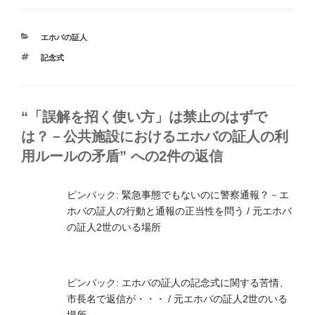
カ
エホバの証人
テ
タ
記念式
ゴ
グ
リ
ー
“「誤解を招く使い方」は禁止のはずで
は？－公共施設におけるエホバの証人の利
用ルールの矛盾” への2件の返信
ピンバック:
緊急事態でもないのに警察通報？－エ
ホバの証人の行動と通報の正当性を問う / 元エホバ
の証人2世のいる場所
ピンバック:
エホバの証人の記念式に関する苦情、
市長名で返信が・・・ / 元エホバの証人2世のいる