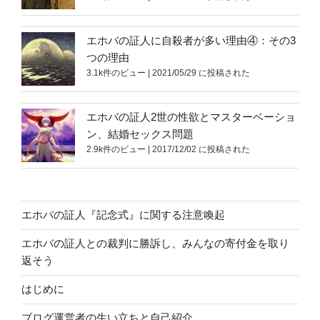
エホバの証人に自殺者が多い理由④：その3
つの理由
3.1k件のビュー
|
2021/05/29 に投稿された
エホバの証人2世の性欲とマスターベーショ
ン、結婚セックス問題
2.9k件のビュー
|
2017/12/02 に投稿された
エホバの証人『記念式』に関する注意喚起
エホバの証人との裁判に勝訴し、みんなの寄付金を取り
返そう
はじめに
ブログ運営者の生い立ちと自己紹介