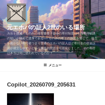
コ
ン
テ
ン
ツ
元エホバの証人2世のいる場所
へ
カルト撲滅 ものみの塔聖書冊子協会の寄付制度は不当寄付勧誘
ス
の疑いが極めて濃厚である── ものみの塔との訴訟を通じて、疑念
キ
を抱かない寄付者つまり普通のエホバの証人ほど寄付金の使途誤
ッ
認が成立しやすいという構造的問題を可視化しました。その寄付
プ
は本当は何に使われているのか？
メニュー
Copilot_20260709_205631