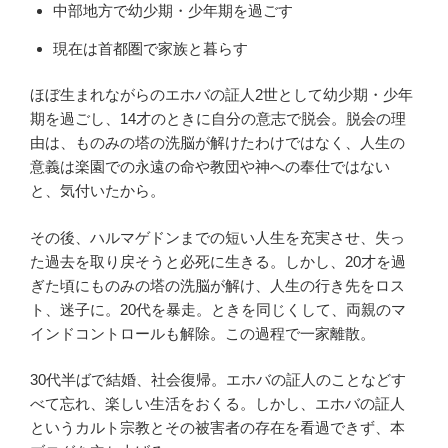
中部地方で幼少期・少年期を過ごす
現在は首都圏で家族と暮らす
ほぼ生まれながらのエホバの証人2世として幼少期・少年
期を過ごし、14才のときに自分の意志で脱会。脱会の理
由は、ものみの塔の洗脳が解けたわけではなく、人生の
意義は楽園での永遠の命や教団や神への奉仕ではない
と、気付いたから。
その後、ハルマゲドンまでの短い人生を充実させ、失っ
た過去を取り戻そうと必死に生きる。しかし、20才を過
ぎた頃にものみの塔の洗脳が解け、人生の行き先をロス
ト、迷子に。20代を暴走。ときを同じくして、両親のマ
インドコントロールも解除。この過程で一家離散。
30代半ばで結婚、社会復帰。エホバの証人のことなどす
べて忘れ、楽しい生活をおくる。しかし、エホバの証人
というカルト宗教とその被害者の存在を看過できず、本