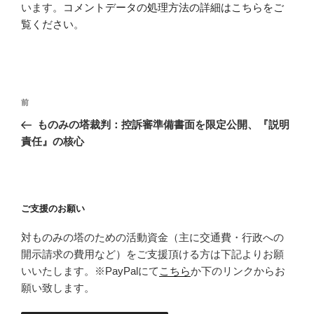
います。
コメントデータの処理方法の詳細はこちらをご
覧ください
。
投
前
前
稿
の
ものみの塔裁判：控訴審準備書面を限定公開、『説明
ナ
投
責任』の核心
ビ
稿
ゲ
ー
ご支援のお願い
シ
ョ
対ものみの塔のための活動資金（主に交通費・行政への
ン
開示請求の費用など）をご支援頂ける方は下記よりお願
いいたします。※PayPalにて
こちら
か下のリンクからお
願い致します。