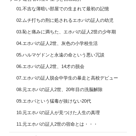
01.不吉な薄暗い部屋での生まれて最初の記憶
02.ムチ打ちの刑に処されるエホバの証人の幼児
03.恥と痛みに満ちた、エホバの証人2世の少年期
04.エホバの証人2世、灰色の小学校生活
05.ハルマゲドンと永遠の命という悪い冗談
06.エホバの証人2世、14才の脱会
07.エホバの証人脱会中学生の暴走と高校デビュー
08.元エホバの証人2世、20年目の洗脳解除
09.エホバという猛毒が抜けない20代
10.元エホバの証人が見つけた人生の真理
11.元エホバの証人2世の宿命とは・・・