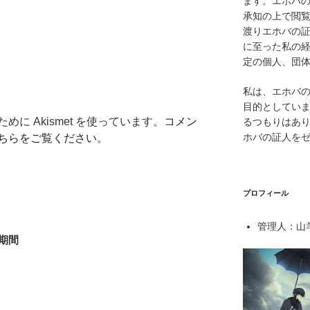
ます。エホバ
承知の上で閲覧
渡りエホバの
に至った私の
定の個人、団
私は、エホバ
目的としてい
に Akismet を使っています。
コメン
るつもりはあ
ホバの証人を
ちらをご覧ください
。
プロフィール
管理人：山羊
期間