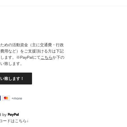
のための活動資金（主に交通費・行政
の費用など）をご支援頂ける方は下記
ます。※PayPalにて
こちら
か下の
願い致します。
d by
QRコードはこちら↓