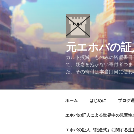
コ
ン
テ
ン
ツ
へ
元エホバの証
ス
キ
カルト撲滅 ものみの塔聖書冊
ッ
て、疑念を抱かない寄付者つま
プ
た。その寄付は本当は何に使わ
ホーム
はじめに
ブログ
エホバの証人による世界中の児童性
エホバの証人『記念式』に関する注