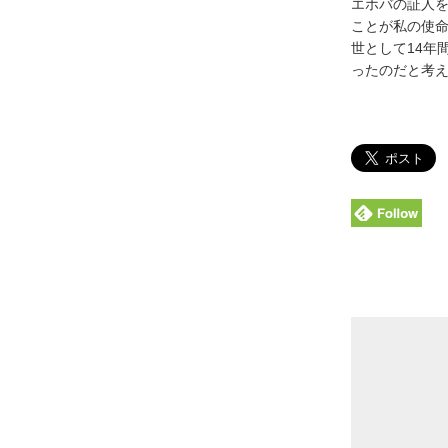
エホバの証人
ことが私の使命
世として14年
ったのだと考