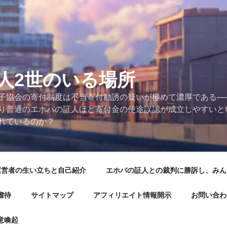
人2世のいる場所
子協会の寄付制度は不当寄付勧誘の疑いが極めて濃厚である──
り普通のエホバの証人ほど寄付金の使途誤認が成立しやすいと
れているのか？
運営者の生い立ちと自己紹介
エホバの証人との裁判に勝訴し、みん
虐待
サイトマップ
アフィリエイト情報開示
お問い合わ
意喚起