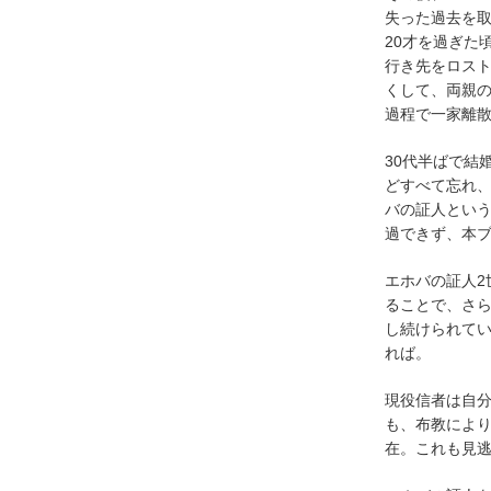
失った過去を
20才を過ぎた
行き先をロスト
くして、両親
過程で一家離
30代半ばで結
どすべて忘れ
バの証人とい
過できず、本
エホバの証人2
ることで、さ
し続けられて
れば。
現役信者は自
も、布教によ
在。これも見