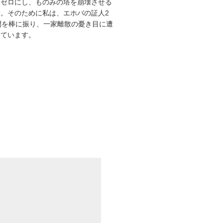
をゼロにし、ものみの塔を崩壊させる
。そのために私は、エホバの証人2
間を棒に振り、一家離散の憂き目に遭
えています。