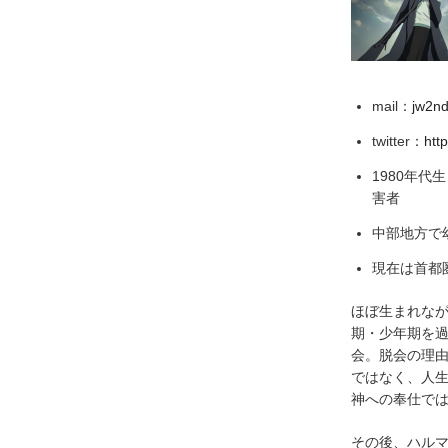
mail：
jw2n
twitter：
htt
1980年代
害者
中部地方で
現在は首都
ほぼ生まれなが
期・少年期を過
会。脱会の理
ではなく、人
神への奉仕で
その後、ハル