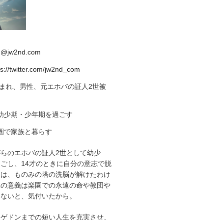
d@jw2nd.com
ps://twitter.com/jw2nd_com
生まれ、男性、元エホバの証人2世被
幼少期・少年期を過ごす
圏で家族と暮らす
らのエホバの証人2世として幼少
ごし、14才のときに自分の意志で脱
由は、ものみの塔の洗脳が解けたわけ
生の意義は楽園での永遠の命や教団や
はないと、気付いたから。
マゲドンまでの短い人生を充実させ、