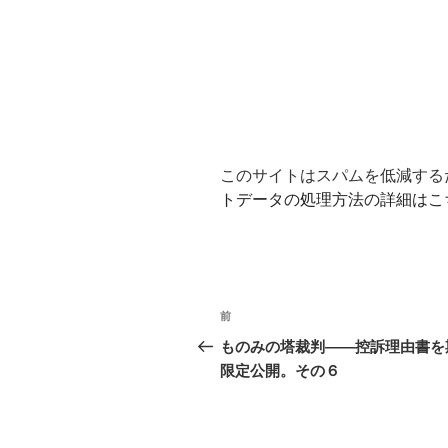
このサイトはスパムを低減するため
トデータの処理方法の詳細はこ
投
前
前
稿
の
ものみの塔裁判——控訴理由書を
投
限定公開。その６
ナ
稿
ビ