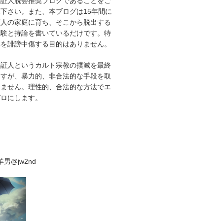
の証人脱会推奨ブログであることをご
下さい。また、本ブログは15年間に
証人の家庭に育ち、そこから脱出する
経験と持論を書いているだけです。特
体を誹謗中傷する目的はありません。
の証人というカルト宗教の撲滅を最終
ますが、暴力的、非合法的な手段を取
りません。理性的、合法的な方法でエ
ゼロにします。
男@jw2nd