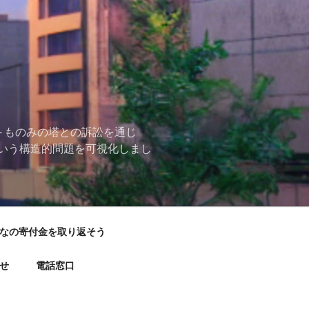
 ものみの塔との訴訟を通じ
いう構造的問題を可視化しまし
なの寄付金を取り返そう
せ
電話窓口