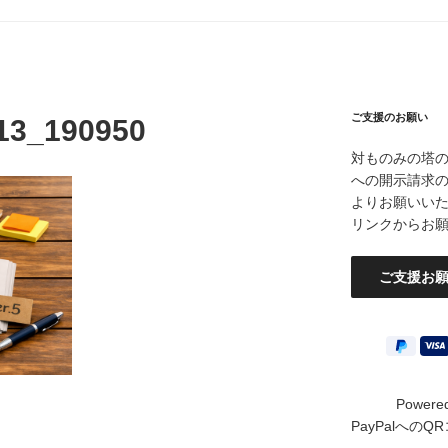
ご支援のお願い
13_190950
対ものみの塔
への開示請求
よりお願いいたし
リンクからお
Powere
PayPalへの