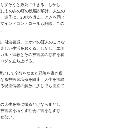
取り戻そうと必死に生きる。しかし、
頃にものみの塔の洗脳が解け、人生の
、迷子に。20代を暴走。ときを同じ
のマインドコントロールも解除。この
散。
婚、社会復帰。エホバの証人のことな
、楽しい生活をおくる。しかし、エホ
うカルト宗教とその被害者の存在を看
ブログを立ち上げる。
世として辛酸をなめた経験を書き綴
らなる被害者増殖を阻止、人生を搾取
いる現役信者の解放に少しでも役立て
分の人生を棒に振るだけならまだし
り被害者を増やす社会に害をなす存
逃せない。