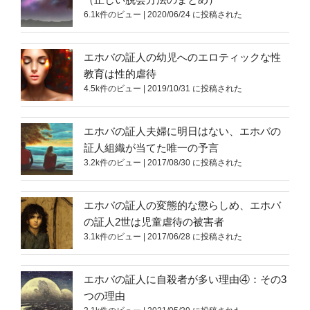
6.1k件のビュー
|
2020/06/24 に投稿された
エホバの証人の幼児へのエロティックな性
教育は性的虐待
4.5k件のビュー
|
2019/10/31 に投稿された
エホバの証人夫婦に明日はない、エホバの
証人組織が当てた唯一の予言
3.2k件のビュー
|
2017/08/30 に投稿された
エホバの証人の変態的な懲らしめ、エホバ
の証人2世は児童虐待の被害者
3.1k件のビュー
|
2017/06/28 に投稿された
エホバの証人に自殺者が多い理由④：その3
つの理由