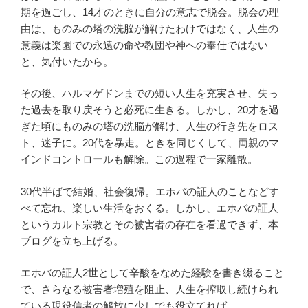
期を過ごし、14才のときに自分の意志で脱会。脱会の理
由は、ものみの塔の洗脳が解けたわけではなく、人生の
意義は楽園での永遠の命や教団や神への奉仕ではない
と、気付いたから。
その後、ハルマゲドンまでの短い人生を充実させ、失っ
た過去を取り戻そうと必死に生きる。しかし、20才を過
ぎた頃にものみの塔の洗脳が解け、人生の行き先をロス
ト、迷子に。20代を暴走。ときを同じくして、両親のマ
インドコントロールも解除。この過程で一家離散。
30代半ばで結婚、社会復帰。エホバの証人のことなどす
べて忘れ、楽しい生活をおくる。しかし、エホバの証人
というカルト宗教とその被害者の存在を看過できず、本
ブログを立ち上げる。
エホバの証人2世として辛酸をなめた経験を書き綴ること
で、さらなる被害者増殖を阻止、人生を搾取し続けられ
ている現役信者の解放に少しでも役立てれば。