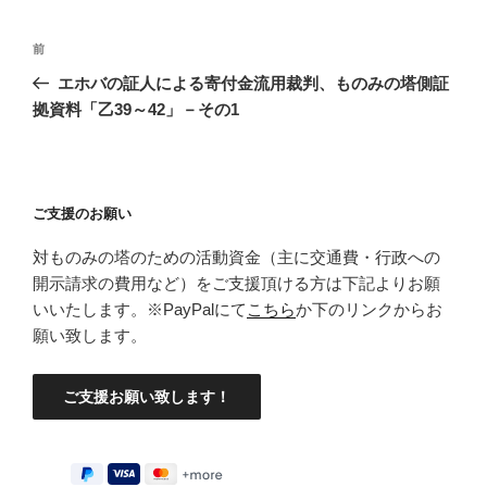
投
前
前
稿
の
エホバの証人による寄付金流用裁判、ものみの塔側証
ナ
投
拠資料「乙39～42」－その1
ビ
稿
ゲ
ー
ご支援のお願い
シ
ョ
対ものみの塔のための活動資金（主に交通費・行政への
ン
開示請求の費用など）をご支援頂ける方は下記よりお願
いいたします。※PayPalにて
こちら
か下のリンクからお
願い致します。