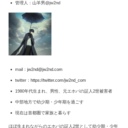
管理人：山羊男@jw2nd
mail：
jw2nd@jw2nd.com
twitter：
https://twitter.com/jw2nd_com
1980年代生まれ、男性、元エホバの証人2世被害者
中部地方で幼少期・少年期を過ごす
現在は首都圏で家族と暮らす
ほぼ生まれながらのエホバの証人2世として幼少期・少年