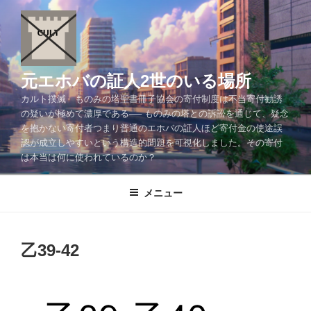
コ
ン
テ
ン
ツ
元エホバの証人2世のいる場所
へ
カルト撲滅 ものみの塔聖書冊子協会の寄付制度は不当寄付勧誘
ス
の疑いが極めて濃厚である── ものみの塔との訴訟を通じて、疑念
キ
を抱かない寄付者つまり普通のエホバの証人ほど寄付金の使途誤
ッ
認が成立しやすいという構造的問題を可視化しました。その寄付
プ
は本当は何に使われているのか？
メニュー
乙39-42