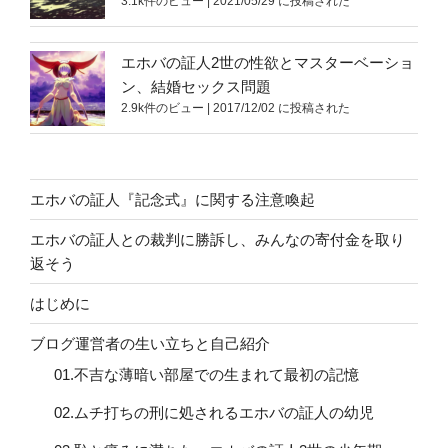
3.1k件のビュー
|
2021/05/29 に投稿された
エホバの証人2世の性欲とマスターベーショ
ン、結婚セックス問題
2.9k件のビュー
|
2017/12/02 に投稿された
エホバの証人『記念式』に関する注意喚起
エホバの証人との裁判に勝訴し、みんなの寄付金を取り
返そう
はじめに
ブログ運営者の生い立ちと自己紹介
01.不吉な薄暗い部屋での生まれて最初の記憶
02.ムチ打ちの刑に処されるエホバの証人の幼児