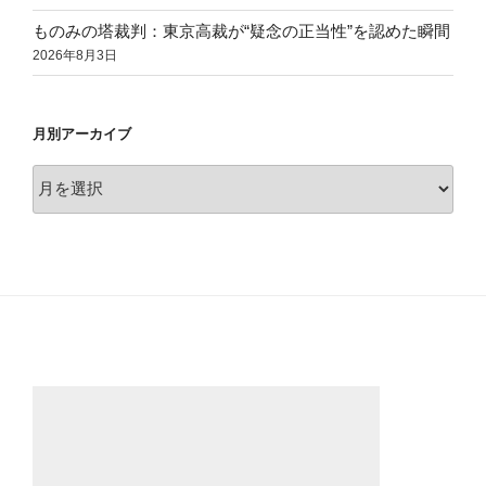
ものみの塔裁判：東京高裁が“疑念の正当性”を認めた瞬間
2026年8月3日
月別アーカイブ
月
別
ア
ー
カ
イ
ブ