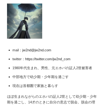
mail：
jw2nd@jw2nd.com
twitter：
https://twitter.com/jw2nd_com
1980年代生まれ、男性、元エホバの証人2世被害者
中部地方で幼少期・少年期を過ごす
現在は首都圏で家族と暮らす
ほぼ生まれながらのエホバの証人2世として幼少期・少年
期を過ごし、14才のときに自分の意志で脱会。脱会の理