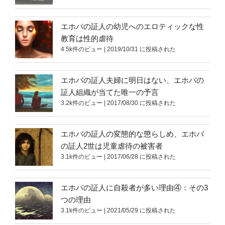
エホバの証人の幼児へのエロティックな性
教育は性的虐待
4.5k件のビュー
|
2019/10/31 に投稿された
エホバの証人夫婦に明日はない、エホバの
証人組織が当てた唯一の予言
3.2k件のビュー
|
2017/08/30 に投稿された
エホバの証人の変態的な懲らしめ、エホバ
の証人2世は児童虐待の被害者
3.1k件のビュー
|
2017/06/28 に投稿された
エホバの証人に自殺者が多い理由④：その3
つの理由
3.1k件のビュー
|
2021/05/29 に投稿された