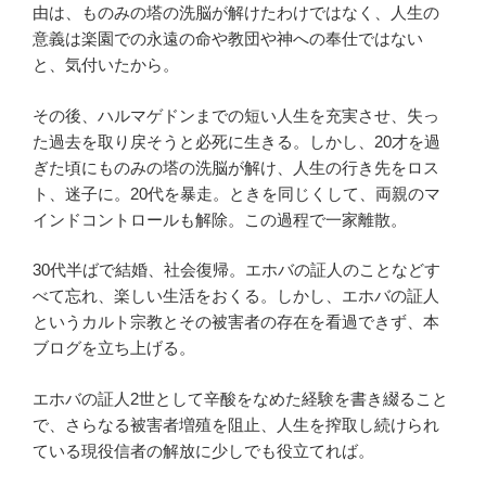
由は、ものみの塔の洗脳が解けたわけではなく、人生の
意義は楽園での永遠の命や教団や神への奉仕ではない
と、気付いたから。
その後、ハルマゲドンまでの短い人生を充実させ、失っ
た過去を取り戻そうと必死に生きる。しかし、20才を過
ぎた頃にものみの塔の洗脳が解け、人生の行き先をロス
ト、迷子に。20代を暴走。ときを同じくして、両親のマ
インドコントロールも解除。この過程で一家離散。
30代半ばで結婚、社会復帰。エホバの証人のことなどす
べて忘れ、楽しい生活をおくる。しかし、エホバの証人
というカルト宗教とその被害者の存在を看過できず、本
ブログを立ち上げる。
エホバの証人2世として辛酸をなめた経験を書き綴ること
で、さらなる被害者増殖を阻止、人生を搾取し続けられ
ている現役信者の解放に少しでも役立てれば。