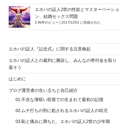
エホバの証人2世の性欲とマスターベーショ
ン、結婚セックス問題
2.9k件のビュー
|
2017/12/02 に投稿された
エホバの証人『記念式』に関する注意喚起
エホバの証人との裁判に勝訴し、みんなの寄付金を取り
返そう
はじめに
ブログ運営者の生い立ちと自己紹介
01.不吉な薄暗い部屋での生まれて最初の記憶
02.ムチ打ちの刑に処されるエホバの証人の幼児
03.恥と痛みに満ちた、エホバの証人2世の少年期