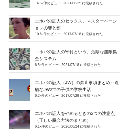
14.6k件のビュー
|
2021/06/25 に投稿された
エホバの証人のセックス、マスターベーシ
ョンの罪と罰
10.6k件のビュー
|
2017/07/18 に投稿された
エホバの証人の寄付という、危険な無限集
金システム
6.8k件のビュー
|
2021/07/18 に投稿された
エホバの証人（JW）の禁止事項まとめ～過
酷なJW2世の子供の学校生活
6.2k件のビュー
|
2017/07/29 に投稿された
エホバの証人をやめるときの3つの注意点
（正しい脱会方法のまとめ）
6.1k件のビュー
|
2020/06/24 に投稿された