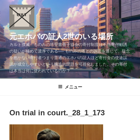
コ
ン
テ
ン
ツ
元エホバの証人2世のいる場所
へ
カルト撲滅 ものみの塔聖書冊子協会の寄付制度は不当寄付勧誘
ス
の疑いが極めて濃厚である── ものみの塔との訴訟を通じて、疑念
キ
を抱かない寄付者つまり普通のエホバの証人ほど寄付金の使途誤
ッ
認が成立しやすいという構造的問題を可視化しました。その寄付
プ
は本当は何に使われているのか？
メニュー
On trial in court._28_1_173