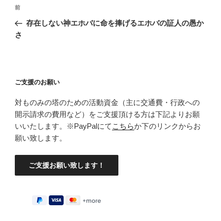
投
前
前
稿
の
存在しない神エホバに命を捧げるエホバの証人の愚か
ナ
投
さ
ビ
稿
ゲ
ー
ご支援のお願い
シ
ョ
対ものみの塔のための活動資金（主に交通費・行政への
ン
開示請求の費用など）をご支援頂ける方は下記よりお願
いいたします。※PayPalにて
こちら
か下のリンクからお
願い致します。