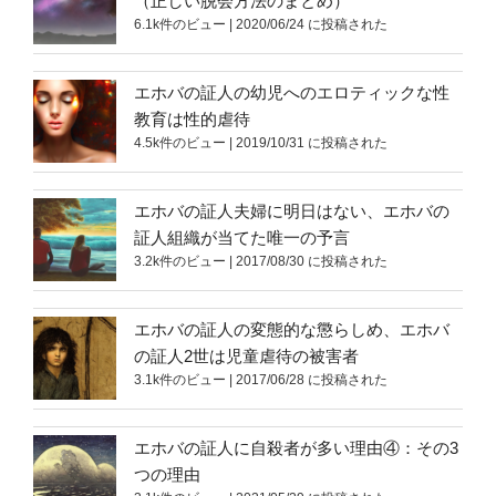
（正しい脱会方法のまとめ）
6.1k件のビュー
|
2020/06/24 に投稿された
エホバの証人の幼児へのエロティックな性
教育は性的虐待
4.5k件のビュー
|
2019/10/31 に投稿された
エホバの証人夫婦に明日はない、エホバの
証人組織が当てた唯一の予言
3.2k件のビュー
|
2017/08/30 に投稿された
エホバの証人の変態的な懲らしめ、エホバ
の証人2世は児童虐待の被害者
3.1k件のビュー
|
2017/06/28 に投稿された
エホバの証人に自殺者が多い理由④：その3
つの理由