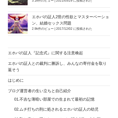
3.1k件のビュー
|
2021/05/29 に投稿された
エホバの証人2世の性欲とマスターベーショ
ン、結婚セックス問題
2.9k件のビュー
|
2017/12/02 に投稿された
エホバの証人『記念式』に関する注意喚起
エホバの証人との裁判に勝訴し、みんなの寄付金を取り
返そう
はじめに
ブログ運営者の生い立ちと自己紹介
01.不吉な薄暗い部屋での生まれて最初の記憶
02.ムチ打ちの刑に処されるエホバの証人の幼児