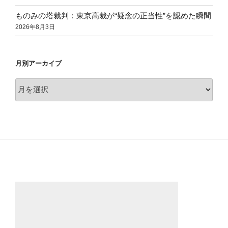
ものみの塔裁判：東京高裁が“疑念の正当性”を認めた瞬間
2026年8月3日
月別アーカイブ
月
別
ア
ー
カ
イ
ブ