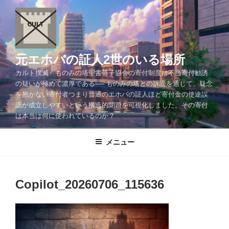
コ
ン
テ
ン
ツ
元エホバの証人2世のいる場所
へ
カルト撲滅 ものみの塔聖書冊子協会の寄付制度は不当寄付勧誘
ス
の疑いが極めて濃厚である── ものみの塔との訴訟を通じて、疑念
キ
を抱かない寄付者つまり普通のエホバの証人ほど寄付金の使途誤
ッ
認が成立しやすいという構造的問題を可視化しました。その寄付
プ
は本当は何に使われているのか？
メニュー
Copilot_20260706_115636