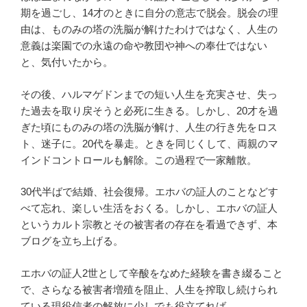
期を過ごし、14才のときに自分の意志で脱会。脱会の理
由は、ものみの塔の洗脳が解けたわけではなく、人生の
意義は楽園での永遠の命や教団や神への奉仕ではない
と、気付いたから。
その後、ハルマゲドンまでの短い人生を充実させ、失っ
た過去を取り戻そうと必死に生きる。しかし、20才を過
ぎた頃にものみの塔の洗脳が解け、人生の行き先をロス
ト、迷子に。20代を暴走。ときを同じくして、両親のマ
インドコントロールも解除。この過程で一家離散。
30代半ばで結婚、社会復帰。エホバの証人のことなどす
べて忘れ、楽しい生活をおくる。しかし、エホバの証人
というカルト宗教とその被害者の存在を看過できず、本
ブログを立ち上げる。
エホバの証人2世として辛酸をなめた経験を書き綴ること
で、さらなる被害者増殖を阻止、人生を搾取し続けられ
ている現役信者の解放に少しでも役立てれば。