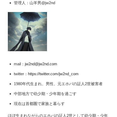
管理人：山羊男@jw2nd
mail：
jw2nd@jw2nd.com
twitter：
https://twitter.com/jw2nd_com
1980年代生まれ、男性、元エホバの証人2世被害者
中部地方で幼少期・少年期を過ごす
現在は首都圏で家族と暮らす
ほぼ生まれながらのエホバの証人2世として幼少期・少年