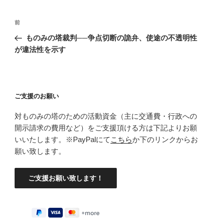
投
前
前
稿
の
ものみの塔裁判──争点切断の詭弁、使途の不透明性
ナ
投
が違法性を示す
ビ
稿
ゲ
ー
ご支援のお願い
シ
ョ
対ものみの塔のための活動資金（主に交通費・行政への
ン
開示請求の費用など）をご支援頂ける方は下記よりお願
いいたします。※PayPalにて
こちら
か下のリンクからお
願い致します。