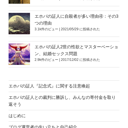
エホバの証人に自殺者が多い理由④：その3
つの理由
3.1k件のビュー
|
2021/05/29 に投稿された
エホバの証人2世の性欲とマスターベーショ
ン、結婚セックス問題
2.9k件のビュー
|
2017/12/02 に投稿された
エホバの証人『記念式』に関する注意喚起
エホバの証人との裁判に勝訴し、みんなの寄付金を取り
返そう
はじめに
ブログ運営者の生い立ちと自己紹介