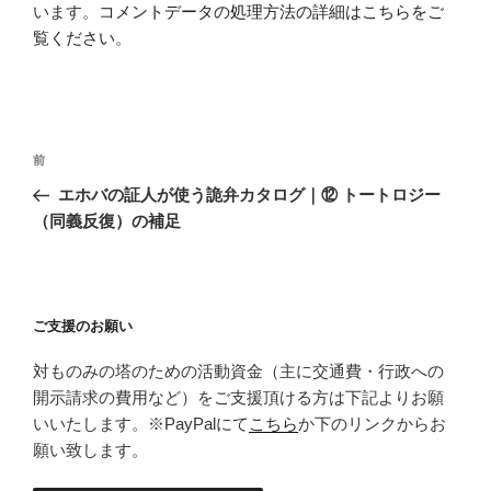
います。
コメントデータの処理方法の詳細はこちらをご
覧ください
。
投
前
前
稿
の
エホバの証人が使う詭弁カタログ｜⑫ トートロジー
ナ
投
（同義反復）の補足
ビ
稿
ゲ
ー
ご支援のお願い
シ
ョ
対ものみの塔のための活動資金（主に交通費・行政への
ン
開示請求の費用など）をご支援頂ける方は下記よりお願
いいたします。※PayPalにて
こちら
か下のリンクからお
願い致します。