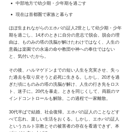
中部地方で幼少期・少年期を過ごす
現在は首都圏で家族と暮らす
ほぼ生まれながらのエホバの証人2世として幼少期・少年
期を過ごし、14才のときに自分の意志で脱会。脱会の理
由は、ものみの塔の洗脳が解けたわけではなく、人生の
意義は楽園での永遠の命や教団や神への奉仕ではない
と、気付いたから。
その後、ハルマゲドンまでの短い人生を充実させ、失っ
た過去を取り戻そうと必死に生きる。しかし、20才を過
ぎた頃にものみの塔の洗脳が解け、人生の行き先をロス
ト、迷子に。20代を暴走。ときを同じくして、両親のマ
インドコントロールも解除。この過程で一家離散。
30代半ばで結婚、社会復帰。エホバの証人のことなどす
べて忘れ、楽しい生活をおくる。しかし、エホバの証人
というカルト宗教とその被害者の存在を看過できず、本