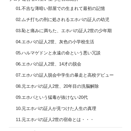
01.不吉な薄暗い部屋での生まれて最初の記憶
02.ムチ打ちの刑に処されるエホバの証人の幼児
03.恥と痛みに満ちた、エホバの証人2世の少年期
04.エホバの証人2世、灰色の小学校生活
05.ハルマゲドンと永遠の命という悪い冗談
06.エホバの証人2世、14才の脱会
07.エホバの証人脱会中学生の暴走と高校デビュー
08.元エホバの証人2世、20年目の洗脳解除
09.エホバという猛毒が抜けない20代
10.元エホバの証人が見つけた人生の真理
11.元エホバの証人2世の宿命とは・・・