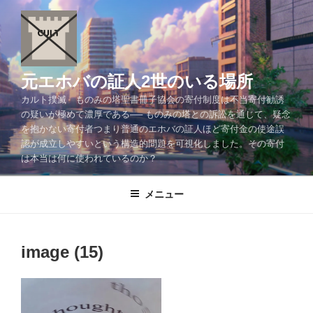
コ
ン
テ
ン
ツ
元エホバの証人2世のいる場所
へ
カルト撲滅 ものみの塔聖書冊子協会の寄付制度は不当寄付勧誘
ス
の疑いが極めて濃厚である── ものみの塔との訴訟を通じて、疑念
キ
を抱かない寄付者つまり普通のエホバの証人ほど寄付金の使途誤
ッ
認が成立しやすいという構造的問題を可視化しました。その寄付
プ
は本当は何に使われているのか？
メニュー
image (15)