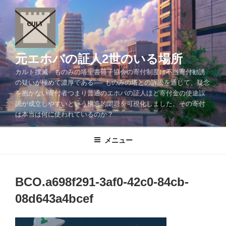
コ
ン
テ
ン
ツ
元エホバの証人2世のいる場所
へ
カルト撲滅 ものみの塔聖書冊子協会の寄付制度は不当寄付勧誘
ス
の疑いが極めて濃厚である── ものみの塔との訴訟を通じて、疑念
キ
を抱かない寄付者つまり普通のエホバの証人ほど寄付金の使途誤
ッ
認が成立しやすいという構造的問題を可視化しました。その寄付
プ
は本当は何に使われているのか？
メニュー
BCO.a698f291-3af0-42c0-84cb-
08d643a4bcef