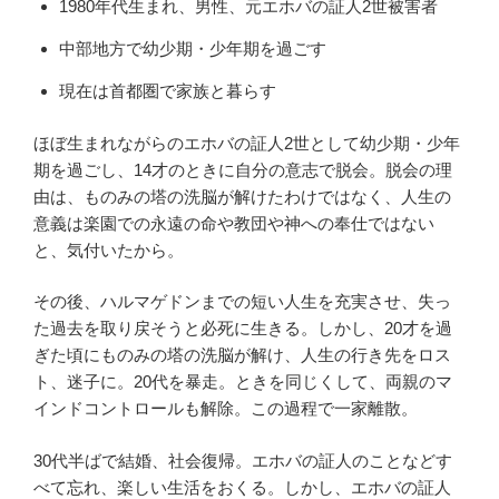
1980年代生まれ、男性、元エホバの証人2世被害者
中部地方で幼少期・少年期を過ごす
現在は首都圏で家族と暮らす
ほぼ生まれながらのエホバの証人2世として幼少期・少年
期を過ごし、14才のときに自分の意志で脱会。脱会の理
由は、ものみの塔の洗脳が解けたわけではなく、人生の
意義は楽園での永遠の命や教団や神への奉仕ではない
と、気付いたから。
その後、ハルマゲドンまでの短い人生を充実させ、失っ
た過去を取り戻そうと必死に生きる。しかし、20才を過
ぎた頃にものみの塔の洗脳が解け、人生の行き先をロス
ト、迷子に。20代を暴走。ときを同じくして、両親のマ
インドコントロールも解除。この過程で一家離散。
30代半ばで結婚、社会復帰。エホバの証人のことなどす
べて忘れ、楽しい生活をおくる。しかし、エホバの証人