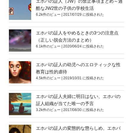
エホバの証人（JW）の禁止事項まとめ～過
酷なJW2世の子供の学校生活
6.2k件のビュー
|
2017/07/29 に投稿された
エホバの証人をやめるときの3つの注意点
（正しい脱会方法のまとめ）
6.1k件のビュー
|
2020/06/24 に投稿された
エホバの証人の幼児へのエロティックな性
教育は性的虐待
4.5k件のビュー
|
2019/10/31 に投稿された
エホバの証人夫婦に明日はない、エホバの
証人組織が当てた唯一の予言
3.2k件のビュー
|
2017/08/30 に投稿された
エホバの証人の変態的な懲らしめ、エホバ