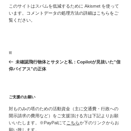
このサイトはスパムを低減するために Akismet を使って
います。
コメントデータの処理方法の詳細はこちらをご
覧ください
。
投
前
前
稿
の
未確認飛行物体とサタンと私：Copilotが見抜いた“信
ナ
投
仰バイアス”の正体
ビ
稿
ゲ
ー
ご支援のお願い
シ
ョ
対ものみの塔のための活動資金（主に交通費・行政への
ン
開示請求の費用など）をご支援頂ける方は下記よりお願
いいたします。※PayPalにて
こちら
か下のリンクからお
願い致します。