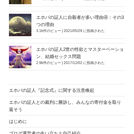
エホバの証人に自殺者が多い理由④：その3
つの理由
3.1k件のビュー
|
2021/05/29 に投稿された
エホバの証人2世の性欲とマスターベーショ
ン、結婚セックス問題
2.9k件のビュー
|
2017/12/02 に投稿された
エホバの証人『記念式』に関する注意喚起
エホバの証人との裁判に勝訴し、みんなの寄付金を取り
返そう
はじめに
ブログ運営者の生い立ちと自己紹介