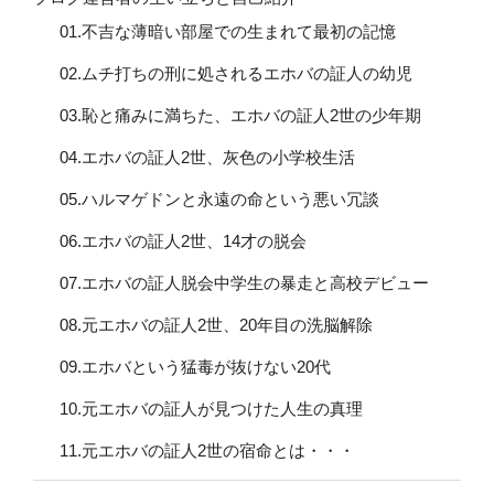
01.不吉な薄暗い部屋での生まれて最初の記憶
02.ムチ打ちの刑に処されるエホバの証人の幼児
03.恥と痛みに満ちた、エホバの証人2世の少年期
04.エホバの証人2世、灰色の小学校生活
05.ハルマゲドンと永遠の命という悪い冗談
06.エホバの証人2世、14才の脱会
07.エホバの証人脱会中学生の暴走と高校デビュー
08.元エホバの証人2世、20年目の洗脳解除
09.エホバという猛毒が抜けない20代
10.元エホバの証人が見つけた人生の真理
11.元エホバの証人2世の宿命とは・・・