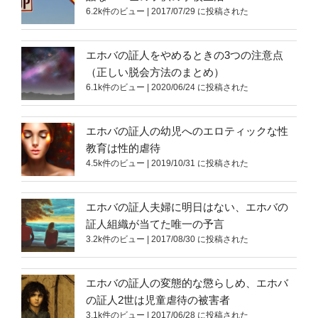
6.2k件のビュー
|
2017/07/29 に投稿された
エホバの証人をやめるときの3つの注意点
（正しい脱会方法のまとめ）
6.1k件のビュー
|
2020/06/24 に投稿された
エホバの証人の幼児へのエロティックな性
教育は性的虐待
4.5k件のビュー
|
2019/10/31 に投稿された
エホバの証人夫婦に明日はない、エホバの
証人組織が当てた唯一の予言
3.2k件のビュー
|
2017/08/30 に投稿された
エホバの証人の変態的な懲らしめ、エホバ
の証人2世は児童虐待の被害者
3.1k件のビュー
|
2017/06/28 に投稿された