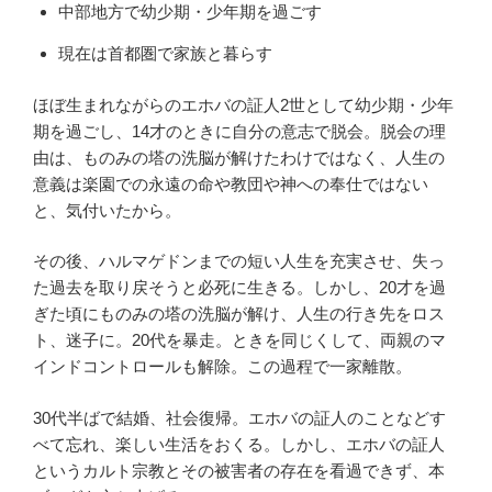
中部地方で幼少期・少年期を過ごす
現在は首都圏で家族と暮らす
ほぼ生まれながらのエホバの証人2世として幼少期・少年
期を過ごし、14才のときに自分の意志で脱会。脱会の理
由は、ものみの塔の洗脳が解けたわけではなく、人生の
意義は楽園での永遠の命や教団や神への奉仕ではない
と、気付いたから。
その後、ハルマゲドンまでの短い人生を充実させ、失っ
た過去を取り戻そうと必死に生きる。しかし、20才を過
ぎた頃にものみの塔の洗脳が解け、人生の行き先をロス
ト、迷子に。20代を暴走。ときを同じくして、両親のマ
インドコントロールも解除。この過程で一家離散。
30代半ばで結婚、社会復帰。エホバの証人のことなどす
べて忘れ、楽しい生活をおくる。しかし、エホバの証人
というカルト宗教とその被害者の存在を看過できず、本