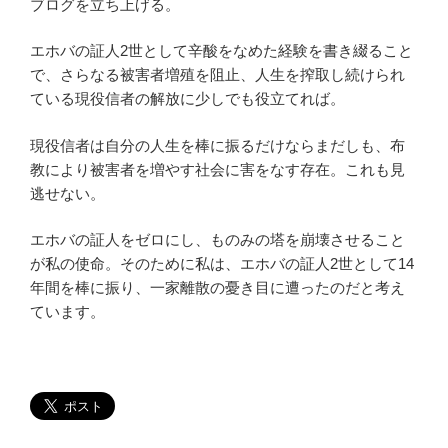
ブログを立ち上げる。
エホバの証人2世として辛酸をなめた経験を書き綴ること
で、さらなる被害者増殖を阻止、人生を搾取し続けられ
ている現役信者の解放に少しでも役立てれば。
現役信者は自分の人生を棒に振るだけならまだしも、布
教により被害者を増やす社会に害をなす存在。これも見
逃せない。
エホバの証人をゼロにし、ものみの塔を崩壊させること
が私の使命。そのために私は、エホバの証人2世として14
年間を棒に振り、一家離散の憂き目に遭ったのだと考え
ています。