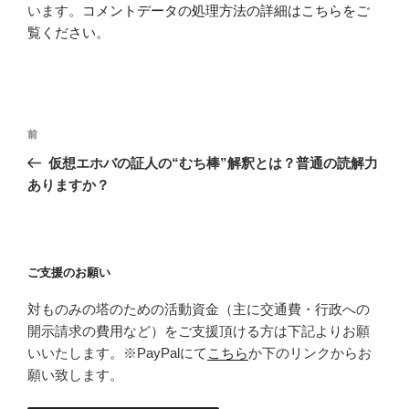
います。
コメントデータの処理方法の詳細はこちらをご
覧ください
。
投
前
前
稿
の
仮想エホバの証人の“むち棒”解釈とは？普通の読解力
ナ
投
ありますか？
ビ
稿
ゲ
ー
ご支援のお願い
シ
ョ
対ものみの塔のための活動資金（主に交通費・行政への
ン
開示請求の費用など）をご支援頂ける方は下記よりお願
いいたします。※PayPalにて
こちら
か下のリンクからお
願い致します。