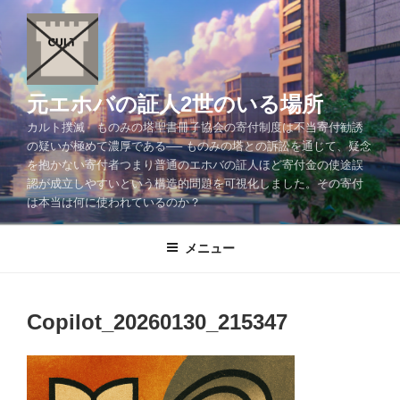
コ
ン
テ
ン
ツ
元エホバの証人2世のいる場所
へ
カルト撲滅 ものみの塔聖書冊子協会の寄付制度は不当寄付勧誘
ス
の疑いが極めて濃厚である── ものみの塔との訴訟を通じて、疑念
キ
を抱かない寄付者つまり普通のエホバの証人ほど寄付金の使途誤
ッ
認が成立しやすいという構造的問題を可視化しました。その寄付
プ
は本当は何に使われているのか？
メニュー
Copilot_20260130_215347