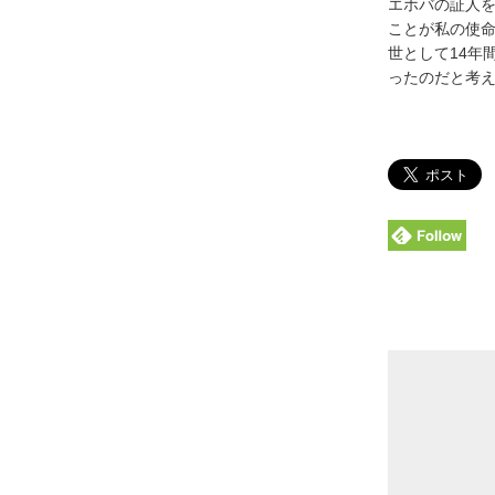
エホバの証人
ことが私の使命
世として14年
ったのだと考