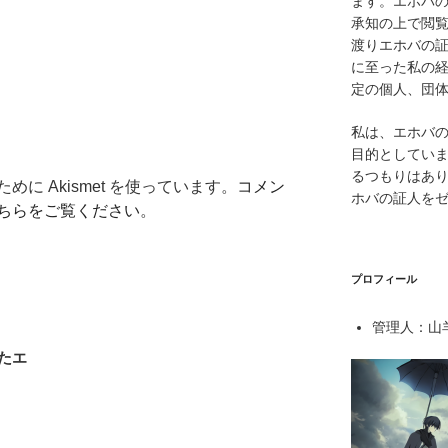
ます。エホバ
承知の上で閲覧
渡りエホバの
に至った私の
定の個人、団
私は、エホバ
目的としてい
るつもりはあ
に Akismet を使っています。
コメン
ホバの証人を
ちらをご覧ください
。
プロフィール
管理人：山羊
たエ