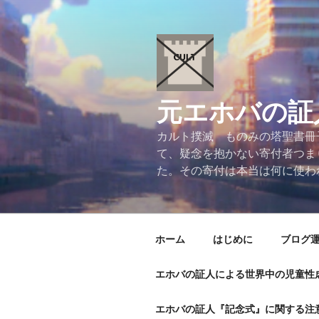
コ
ン
テ
ン
ツ
へ
元エホバの証
ス
キ
カルト撲滅 ものみの塔聖書冊
ッ
て、疑念を抱かない寄付者つま
プ
た。その寄付は本当は何に使わ
ホーム
はじめに
ブログ
エホバの証人による世界中の児童性
エホバの証人『記念式』に関する注