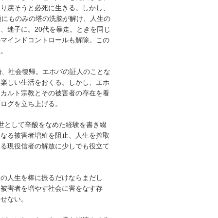
取り戻そうと必死に生きる。しかし、
頃にものみの塔の洗脳が解け、人生の
、迷子に。20代を暴走。ときを同じ
のマインドコントロールも解除。この
散。
婚、社会復帰。エホバの証人のことな
、楽しい生活をおくる。しかし、エホ
うカルト宗教とその被害者の存在を看
ブログを立ち上げる。
世として辛酸をなめた経験を書き綴
らなる被害者増殖を阻止、人生を搾取
いる現役信者の解放に少しでも役立て
分の人生を棒に振るだけならまだし
り被害者を増やす社会に害をなす存
逃せない。