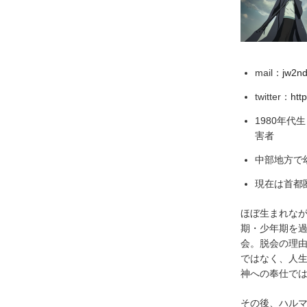
mail：
jw2n
twitter：
htt
1980年代
害者
中部地方で
現在は首都
ほぼ生まれなが
期・少年期を過
会。脱会の理
ではなく、人
神への奉仕で
その後、ハル