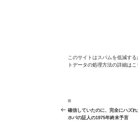
このサイトはスパムを低減するため
トデータの処理方法の詳細はこ
投
前
前
稿
の
確信していたのに、完全にハズれ
投
ホバの証人の1975年終末予言
ナ
稿
ビ