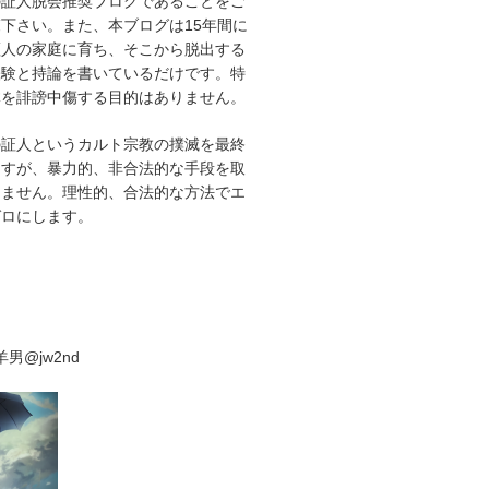
の証人脱会推奨ブログであることをご
下さい。また、本ブログは15年間に
証人の家庭に育ち、そこから脱出する
経験と持論を書いているだけです。特
体を誹謗中傷する目的はありません。
の証人というカルト宗教の撲滅を最終
ますが、暴力的、非合法的な手段を取
りません。理性的、合法的な方法でエ
ゼロにします。
男@jw2nd