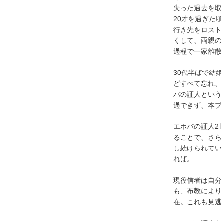
失った過去を
20才を過ぎた
行き先をロスト
くして、両親
過程で一家離
30代半ばで結
どすべて忘れ
バの証人とい
過できず、本
エホバの証人2
ることで、さ
し続けられて
れば。
現役信者は自
も、布教によ
在。これも見