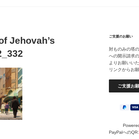
ご支援のお願い
 of Jehovah’s
対ものみの塔
2_332
への開示請求
よりお願いいたし
リンクからお
Powere
PayPalへの