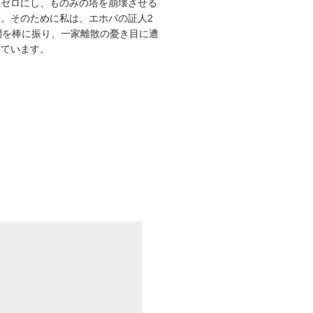
をゼロにし、ものみの塔を崩壊させる
。そのために私は、エホバの証人2
間を棒に振り、一家離散の憂き目に遭
えています。