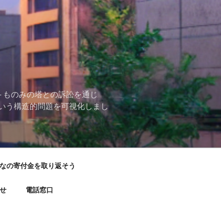
 ものみの塔との訴訟を通じ
いう構造的問題を可視化しまし
なの寄付金を取り返そう
せ
電話窓口