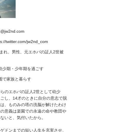
d@jw2nd.com
ps://twitter.com/jw2nd_com
生まれ、男性、元エホバの証人2世被
幼少期・少年期を過ごす
圏で家族と暮らす
らのエホバの証人2世として幼少
ごし、14才のときに自分の意志で脱
由は、ものみの塔の洗脳が解けたわけ
生の意義は楽園での永遠の命や教団や
はないと、気付いたから。
マゲドンまでの短い人生を充実させ、