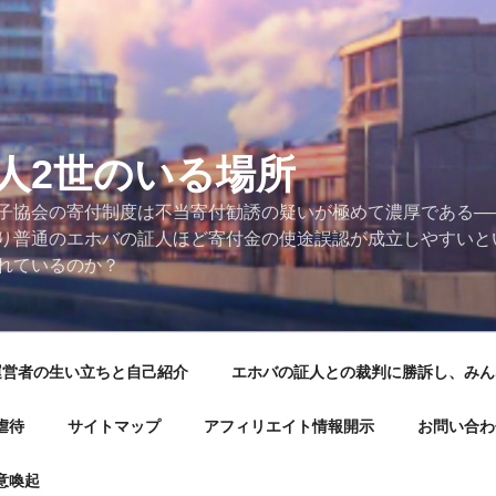
人2世のいる場所
子協会の寄付制度は不当寄付勧誘の疑いが極めて濃厚である──
り普通のエホバの証人ほど寄付金の使途誤認が成立しやすいと
れているのか？
運営者の生い立ちと自己紹介
エホバの証人との裁判に勝訴し、みん
虐待
サイトマップ
アフィリエイト情報開示
お問い合わ
意喚起