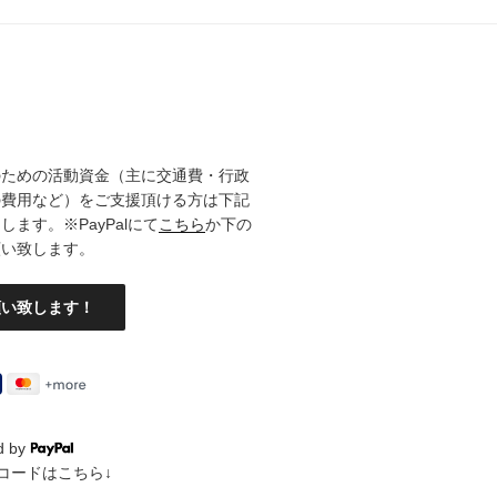
のための活動資金（主に交通費・行政
の費用など）をご支援頂ける方は下記
ます。※PayPalにて
こちら
か下の
願い致します。
d by
QRコードはこちら↓